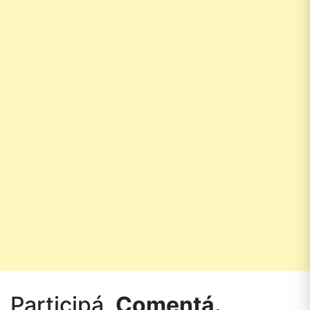
Participá.
Comentá.