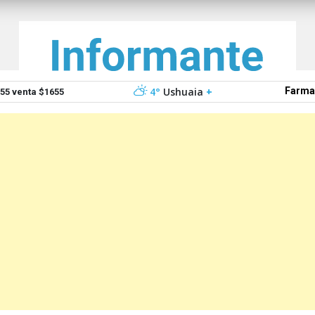
4°
Ushuaia
+
Farma
5 venta $1655