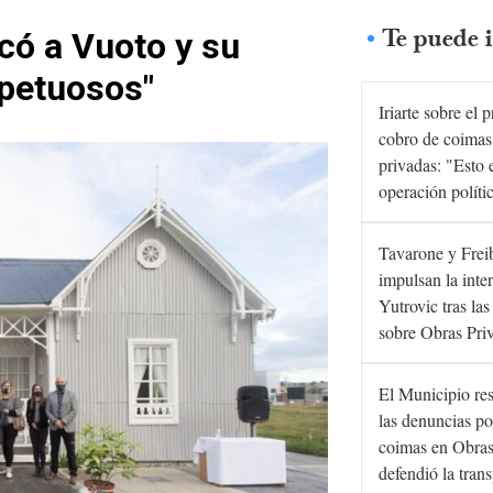
Te puede i
icó a Vuoto y su
spetuosos"
Iriarte sobre el 
cobro de coimas
privadas: "Esto 
operación políti
Tavarone y Frei
impulsan la inte
Yutrovic tras la
sobre Obras Pri
El Municipio re
las denuncias po
coimas en Obras
defendió la tran