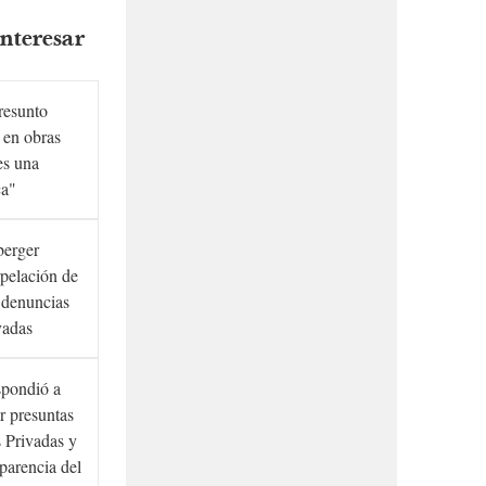
nteresar
presunto
 en obras
es una
ca"
berger
rpelación de
s denuncias
vadas
spondió a
r presuntas
 Privadas y
sparencia del