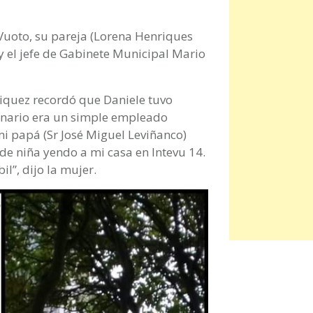
 Vuoto, su pareja (Lorena Henriques
y el jefe de Gabinete Municipal Mario
riquez recordó que Daniele tuvo
ionario era un simple empleado
i papá (Sr José Miguel Leviñanco)
de niña yendo a mi casa en Intevu 14.
l”, dijo la mujer.