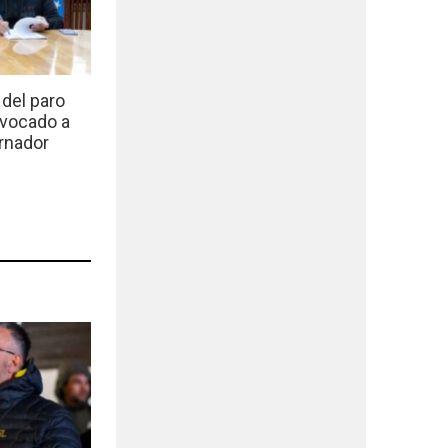
del paro
nvocado a
rnador