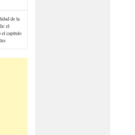
lidad de la
a: el
ó el capítulo
ales