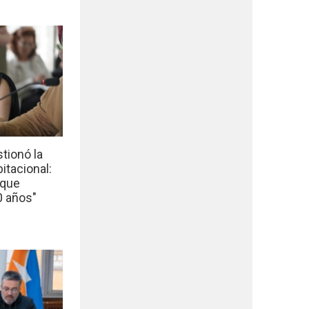
tionó la
bitacional:
 que
0 años"