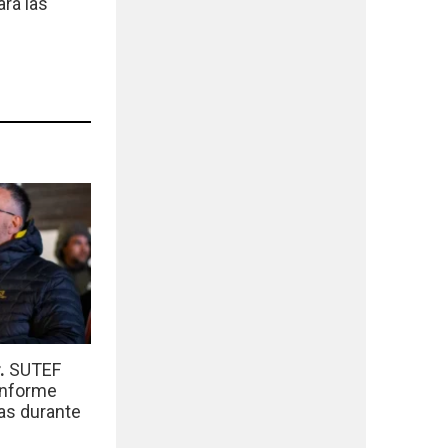
ará las
r.
SUTEF
informe
das durante