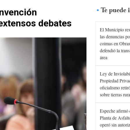
Te puede i
onvención
 extensos debates
El Municipio re
las denuncias po
coimas en Obras
defendió la tran
área
Ley de Inviolabi
Propiedad Privad
oficialismo retir
sobre tierras rur
Espeche afirmó 
Planta de Asfal
operó sin autori