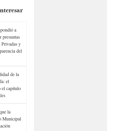
nteresar
spondió a
r presuntas
 Privadas y
sparencia del
lidad de la
a: el
ó el capítulo
ales
que la
to Municipal
zación