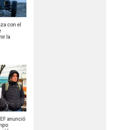
nza con el
e
ir la
EF anunció
empo