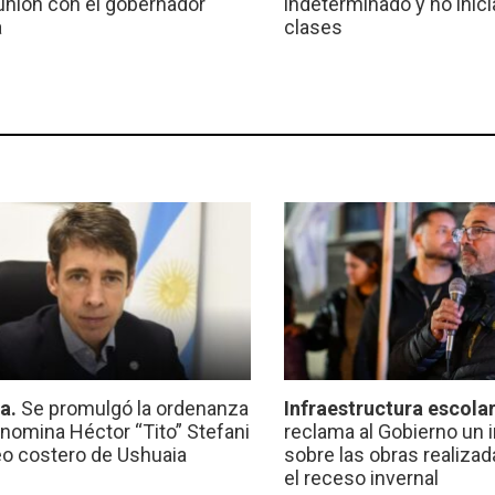
unión con el gobernador
indeterminado y no inici
a
clases
ca.
Se promulgó la ordenanza
Infraestructura escola
nomina Héctor “Tito” Stefani
reclama al Gobierno un 
eo costero de Ushuaia
sobre las obras realiza
el receso invernal