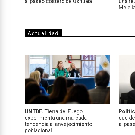
al paseo costero de Ushuaia
una re
Melell
Actualidad
UNTDF.
Tierra del Fuego
Políti
experimenta una marcada
que de
tendencia al envejecimiento
al pas
poblacional