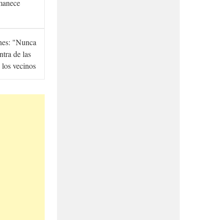
manece
hes: "Nunca
ntra de las
 los vecinos