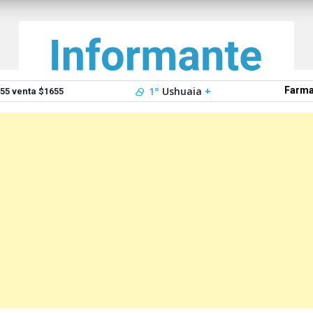
1°
Ushuaia
+
Farma
5 venta $1655