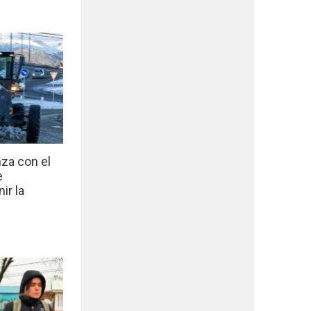
nza con el
e
ir la