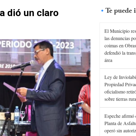
Te puede i
a dió un claro
El Municipio re
las denuncias po
coimas en Obras
defendió la tran
área
Ley de Inviolabi
Propiedad Privad
oficialismo retir
sobre tierras rur
Espeche afirmó 
Planta de Asfal
operó sin autori