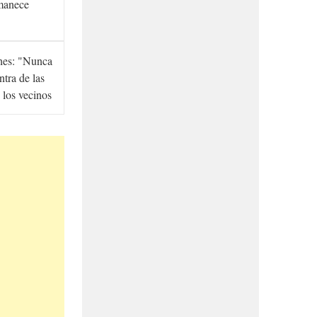
manece
hes: "Nunca
ntra de las
 los vecinos