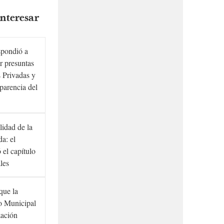
nteresar
spondió a
r presuntas
 Privadas y
sparencia del
lidad de la
a: el
ó el capítulo
ales
que la
to Municipal
zación