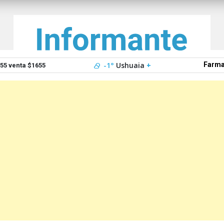
-1°
Ushuaia
+
Farma
5 venta $1655