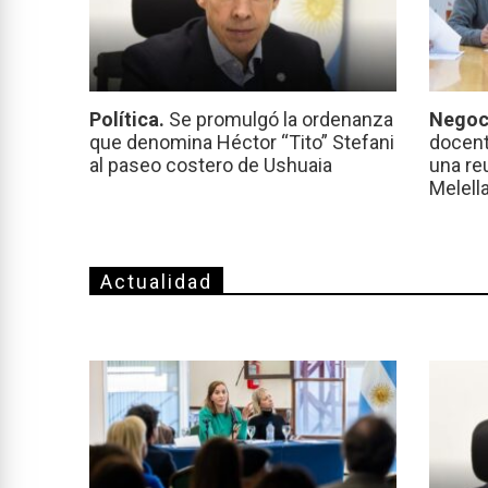
Política.
Se promulgó la ordenanza
Negoc
que denomina Héctor “Tito” Stefani
docent
al paseo costero de Ushuaia
una re
Melell
Actualidad