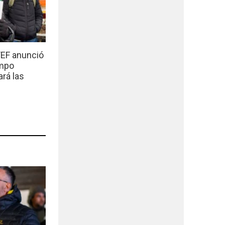
EF anunció
empo
ará las