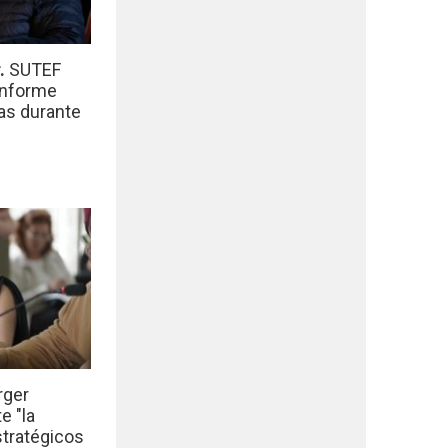
r.
SUTEF
informe
das durante
rger
e "la
stratégicos