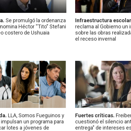
ca.
Se promulgó la ordenanza
Infraestructura escola
nomina Héctor “Tito” Stefani
reclama al Gobierno un 
eo costero de Ushuaia
sobre las obras realiza
el receso invernal
da.
LLA, Somos Fueguinos y
Fuertes críticas.
Freibe
 impulsan un programa para
cuestionó el silencio ant
car lotes a jóvenes de
entrega" de intereses e