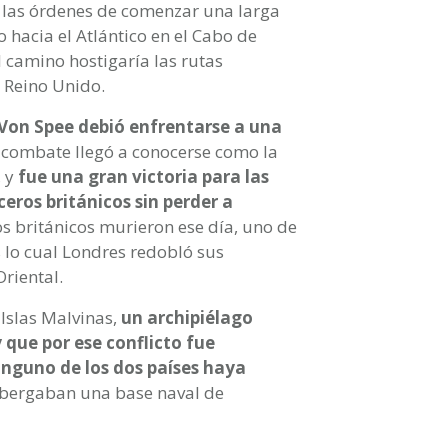
ó las órdenes de comenzar una larga
o hacia el Atlántico en el Cabo de
 camino hostigaría las rutas
l Reino Unido.
e Von Spee debió enfrentarse a una
l combate llegó a conocerse como la
, y
fue una gran victoria para las
ros británicos sin perder a
 británicos murieron ese día, uno de
as lo cual Londres redobló sus
riental.
 Islas Malvinas,
un archipiélago
 que por ese conflicto fue
inguno de los dos países haya
albergaban una base naval de