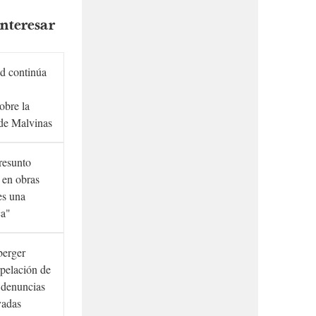
nteresar
d continúa
obre la
de Malvinas
presunto
 en obras
es una
ca"
berger
rpelación de
s denuncias
vadas