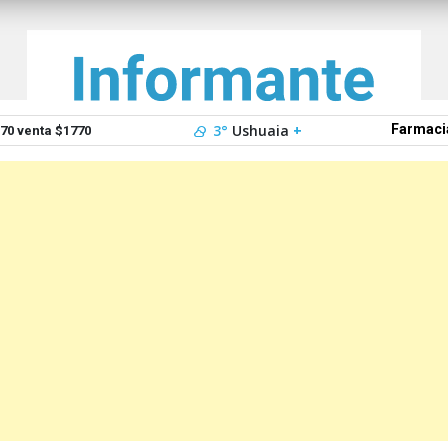
3°
Ushuaia
+
Farmaci
0 venta $1770