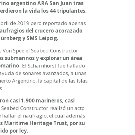
rino argentino ARA San Juan tras
rdieron la vida los 44 tripulantes.
bril de 2019 pero reportado apenas
naufragios del crucero acorazado
Nürnberg y SMS Leipzig.
e Von Spee el Seabed Constructor
s submarinos y explorar un área
bmarino.
El Scharnhorst fue hallado
la ayuda de sonares avanzados, a unas
rto Argentino, la capital de las Islas
s
ron casi 1.900 marineros, casi
el Seabed Constructor realizó un acto
hallar el naufragio, el cual además
s Maritime Heritage Trust, por su
ido por ley.