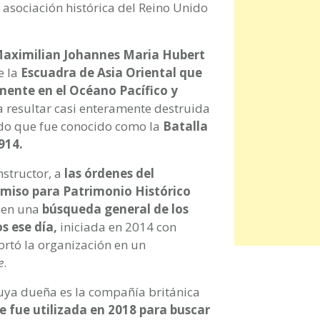
 asociación histórica del Reino Unido
aximilian Johannes Maria Hubert
e la
Escuadra de Asia Oriental que
mente en el Océano Pacífico y
ta resultar casi enteramente destruida
ido que fue conocido como la
Batalla
914.
structor, a
las órdenes del
omiso para Patrimonio Histórico
 en una
búsqueda general de los
s ese día,
iniciada en 2014 con
ortó la organización en un
e
.
uya dueña es la compañía británica
e fue utilizada en 2018 para buscar