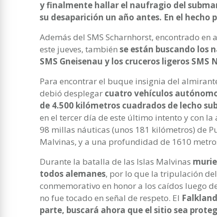
y finalmente hallar el naufragio del subma
su desaparición un año antes. En el hecho pe
Además del SMS Scharnhorst, encontrado en a
este jueves, también
se están buscando los 
SMS Gneisenau y los cruceros ligeros SMS 
Para encontrar el buque insignia del almirant
debió desplegar
cuatro vehículos autónomo
de 4.500 kilómetros cuadrados de lecho su
en el tercer día de este último intento y con 
98 millas náuticas (unos 181 kilómetros) de Pue
Malvinas, y a una profundidad de 1610 metro
Durante la batalla de las Islas Malvinas
murie
todos alemanes
, por lo que la tripulación d
conmemorativo en honor a los caídos luego de 
no fue tocado en señal de respeto. El
Falkland
parte, buscará ahora que el sitio sea proteg