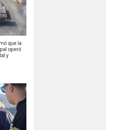
mó que la
ipal operó
al y