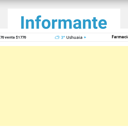
3°
Ushuaia
+
Farmaci
0 venta $1770