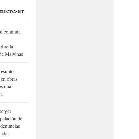
nteresar
d continúa
obre la
de Malvinas
presunto
 en obras
es una
ca"
berger
rpelación de
s denuncias
vadas