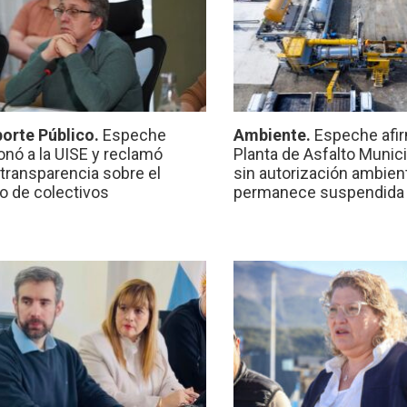
orte Público.
Espeche
Ambiente.
Espeche afir
onó a la UISE y reclamó
Planta de Asfalto Munic
transparencia sobre el
sin autorización ambient
io de colectivos
permanece suspendida