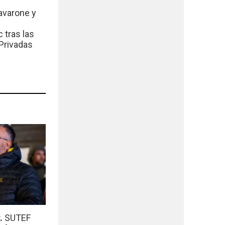
avarone y
 tras las
Privadas
r.
SUTEF