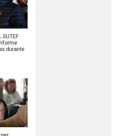
r.
SUTEF
informe
das durante
rger