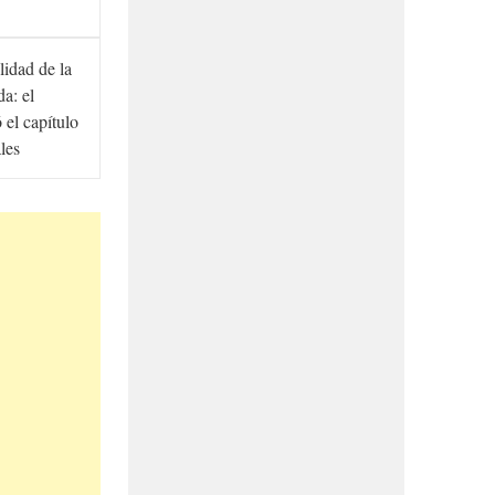
lidad de la
a: el
ó el capítulo
ales