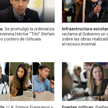
ca.
Se promulgó la ordenanza
Infraestructura escola
nomina Héctor “Tito” Stefani
reclama al Gobierno un 
eo costero de Ushuaia
sobre las obras realiza
el receso invernal
da.
LLA, Somos Fueguinos y
Fuertes críticas.
Freibe