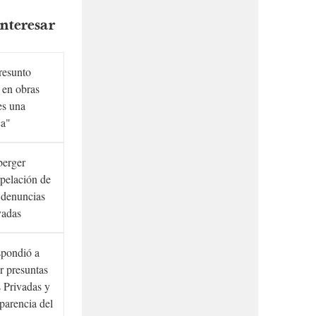
nteresar
presunto
 en obras
es una
ca"
berger
rpelación de
s denuncias
vadas
spondió a
r presuntas
 Privadas y
sparencia del