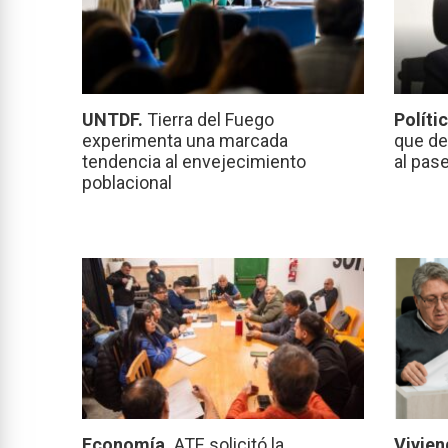
UNTDF.
Tierra del Fuego
Políti
experimenta una marcada
que de
tendencia al envejecimiento
al pas
poblacional
Economía.
ATE solicitó la
Vivien