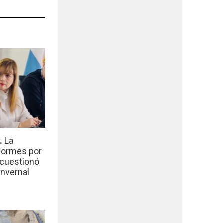
r.
La
nformes por
 cuestionó
invernal