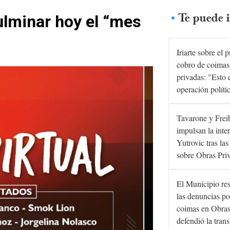
Te puede i
ulminar hoy el “mes
Iriarte sobre el 
cobro de coimas
privadas: "Esto 
operación políti
Tavarone y Frei
impulsan la inte
Yutrovic tras la
sobre Obras Pri
El Municipio re
las denuncias po
coimas en Obras
defendió la tran