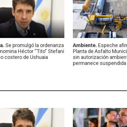
ca.
Se promulgó la ordenanza
Ambiente.
Espeche afir
nomina Héctor “Tito” Stefani
Planta de Asfalto Munic
eo costero de Ushuaia
sin autorización ambient
permanece suspendida