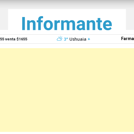
3°
Ushuaia
+
Farma
5 venta $1655