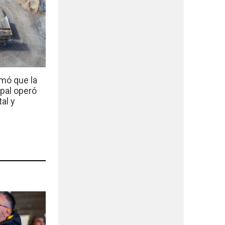
mó que la
ipal operó
al y