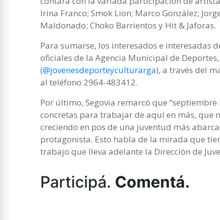
contará con la variada participación de artist
Irina Franco; Smok Lion; Marco González; Jorg
Maldonado; Choko Barrientos y Hit & Jaforas.
Para sumarse, los interesados e interesadas d
oficiales de la Agencia Municipal de Deportes,
(
@jovenesdeporteyculturarga
), a través del m
al teléfono 2964-483412.
Por último, Segovia remarcó que “septiembre h
concretas para trabajar de aquí en más, que
creciendo en pos de una juventud más abarcat
protagonista. Esto habla de la mirada que tien
trabajo que lleva adelante la Dirección de Juv
Participá.
Comentá.