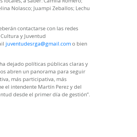
as locales, a saber: Camila Romero;
elina Nolasco; Juampi Zeballos; Lechu
eberán contactarse con las redes
 Cultura y Juventud
ail
juventudesrga@gmail.com
o bien
a dejado políticas públicas claras y
 nos abren un panorama para seguir
iva, más participativa, más
e el intendente Martín Perez y del
entud desde el primer día de gestión”.