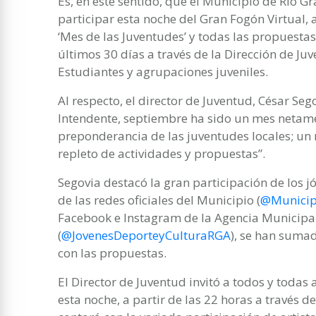
Es, en este sentido, que el Municipio de Río G
participar esta noche del Gran Fogón Virtual, 
‘Mes de las Juventudes’ y todas las propuesta
últimos 30 días a través de la Dirección de Ju
Estudiantes y agrupaciones juveniles.
Al respecto, el director de Juventud, César Se
Intendente, septiembre ha sido un mes netam
preponderancia de las juventudes locales; un 
repleto de actividades y propuestas”.
Segovia destacó la gran participación de los j
de las redes oficiales del Municipio (
@Munici
Facebook e Instagram de la Agencia Municipal
(
@JovenesDeporteyCulturaRGA
), se han suma
con las propuestas.
El Director de Juventud invitó a todos y todas
esta noche, a partir de las 22 horas a través 