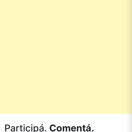
Participá.
Comentá.