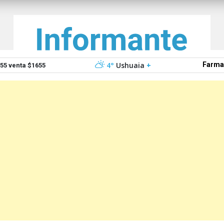
4°
Ushuaia
+
Farma
5 venta $1655