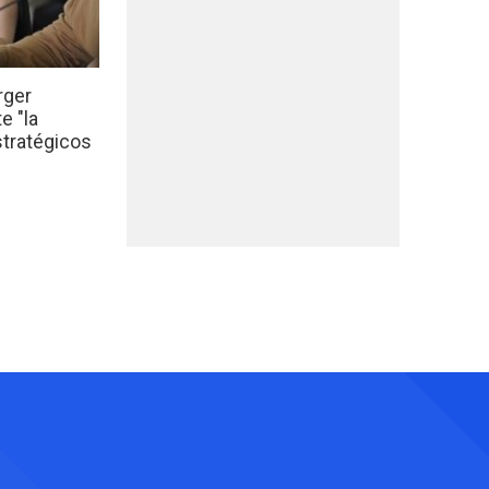
rger
e "la
stratégicos