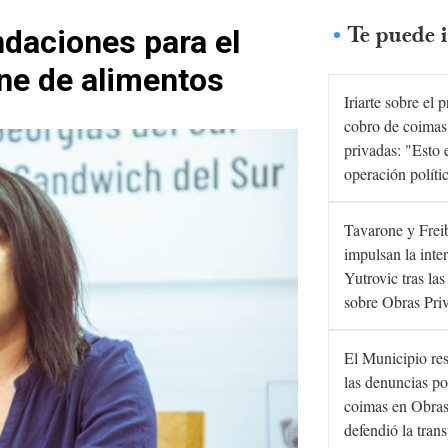
Te puede i
daciones para el
ene de alimentos
Iriarte sobre el 
cobro de coimas
privadas: "Esto 
operación políti
Tavarone y Frei
impulsan la inte
Yutrovic tras la
sobre Obras Pri
El Municipio re
las denuncias po
coimas en Obras
defendió la tran