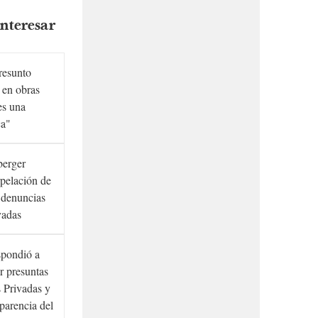
nteresar
presunto
 en obras
es una
ca"
berger
rpelación de
s denuncias
vadas
spondió a
r presuntas
 Privadas y
sparencia del