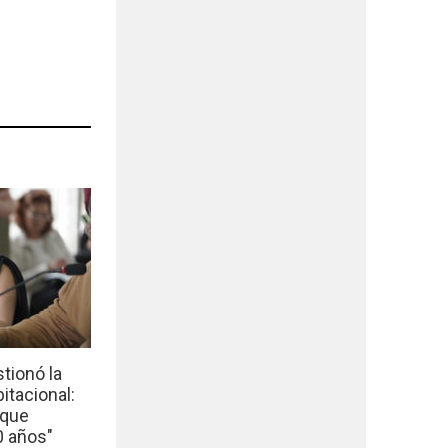
tionó la
bitacional:
 que
0 años"