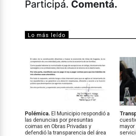
Participá.
Comentá.
Lo más leído
Polémica.
El Municipio respondió a
Transp
las denuncias por presuntas
cuesti
coimas en Obras Privadas y
mayor 
defendió la transparencia del área
servic