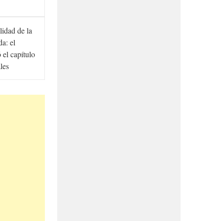
lidad de la
a: el
ó el capítulo
ales