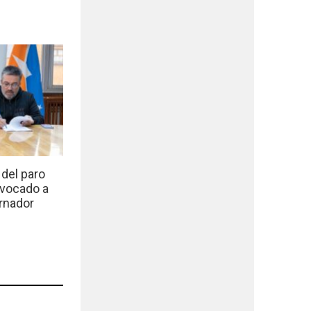
del paro
nvocado a
rnador