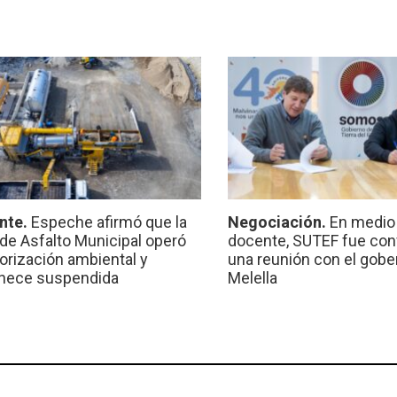
nte.
Espeche afirmó que la
Negociación.
En medio 
 de Asfalto Municipal operó
docente, SUTEF fue co
torización ambiental y
una reunión con el gobe
nece suspendida
Melella