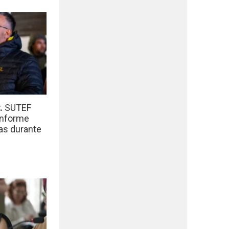
r.
SUTEF
informe
das durante