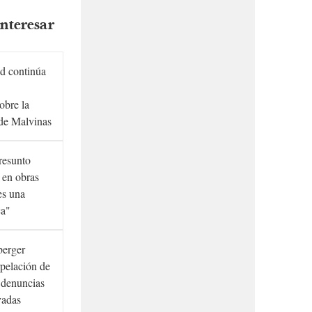
nteresar
d continúa
obre la
de Malvinas
presunto
 en obras
es una
ca"
berger
rpelación de
s denuncias
vadas