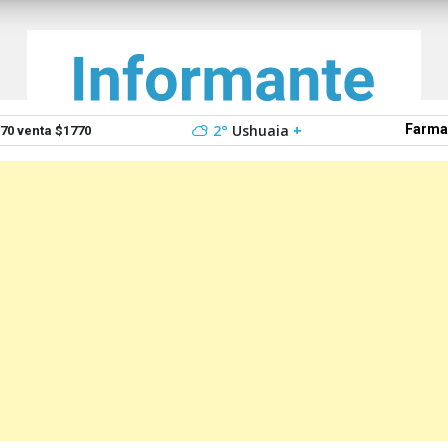
2°
Ushuaia
+
Farma
0 venta $1770