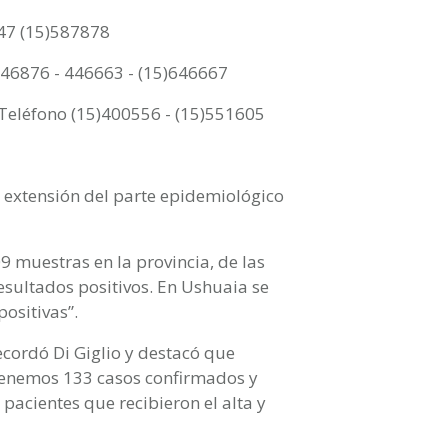
47 (15)587878
 446876 - 446663 - (15)646667
 Teléfono (15)400556 - (15)551605
a extensión del parte epidemiológico
 muestras en la provincia, de las
esultados positivos. En Ushuaia se
ositivas”.
recordó Di Giglio y destacó que
 tenemos 133 casos confirmados y
 pacientes que recibieron el alta y