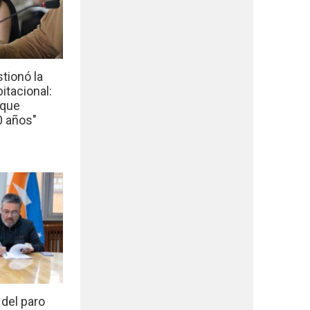
tionó la
bitacional:
 que
0 años"
del paro