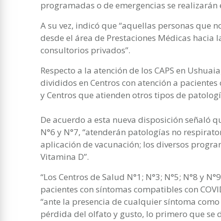
programadas o de emergencias se realizarán en
A su vez, indicó que “aquellas personas que n
desde el área de Prestaciones Médicas hacia la
consultorios privados”.
Respecto a la atención de los CAPS en Ushuaia
divididos en Centros con atención a paciente
y Centros que atienden otros tipos de patologí
De acuerdo a esta nueva disposición señaló qu
N°6 y N°7, “atenderán patologías no respirator
aplicación de vacunación; los diversos progr
Vitamina D”.
“Los Centros de Salud N°1; N°3; N°5; N°8 y N°9
pacientes con síntomas compatibles con COVID
“ante la presencia de cualquier síntoma como to
pérdida del olfato y gusto, lo primero que se 