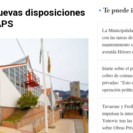
Te puede i
uevas disposiciones
APS
La Municipalida
con las tareas de
mantenimiento s
avenida Héroes 
Iriarte sobre el 
cobro de coimas
privadas: "Esto 
operación políti
Tavarone y Frei
impulsan la inte
Yutrovic tras la
sobre Obras Pri