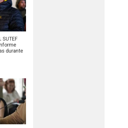
r.
SUTEF
informe
das durante