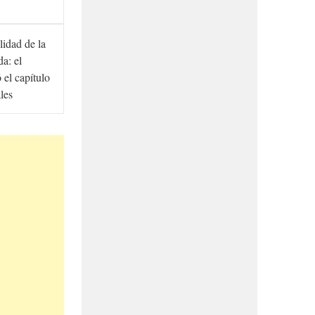
lidad de la
a: el
ó el capítulo
ales