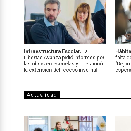
Infraestructura Escolar.
La
Hábita
Libertad Avanza pidió informes por
falta d
las obras en escuelas y cuestionó
"Dejan
la extensión del receso invernal
espera
Actualidad