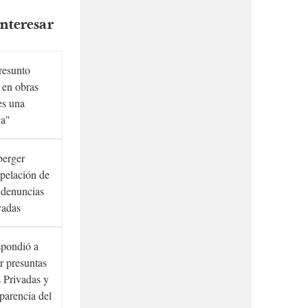
nteresar
presunto
 en obras
es una
ca"
berger
rpelación de
s denuncias
vadas
spondió a
r presuntas
 Privadas y
sparencia del