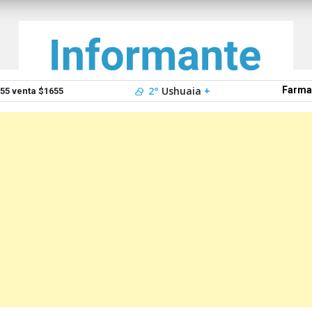
2°
Ushuaia
+
Farma
5 venta $1655