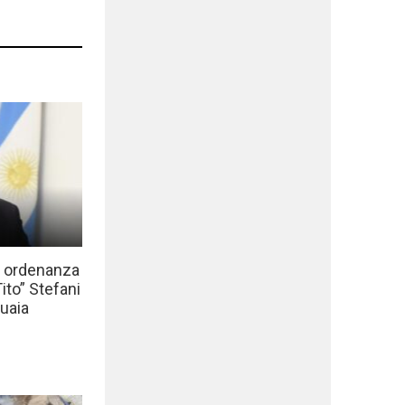
a ordenanza
to” Stefani
uaia