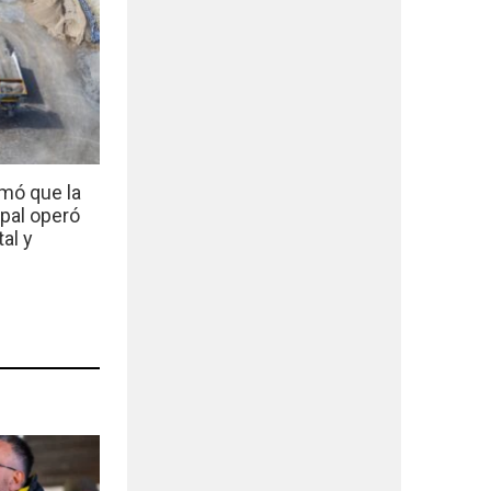
mó que la
ipal operó
al y