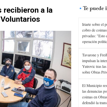
Te puede i
 recibieron a la
Voluntarios
Iriarte sobre el 
cobro de coimas
privadas: "Esto 
operación políti
Tavarone y Frei
impulsan la inte
Yutrovic tras la
sobre Obras Pri
El Municipio re
las denuncias po
coimas en Obras
defendió la tran