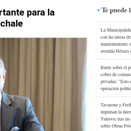
Te puede i
tante para la
Schale
La Municipalida
con las tareas de
mantenimiento s
avenida Héroes 
Iriarte sobre el 
cobro de coimas
privadas: "Esto 
operación políti
Tavarone y Frei
impulsan la inte
Yutrovic tras la
sobre Obras Pri