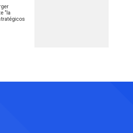
rger
e "la
stratégicos