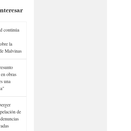
nteresar
d continúa
obre la
de Malvinas
presunto
 en obras
es una
ca"
berger
rpelación de
s denuncias
vadas