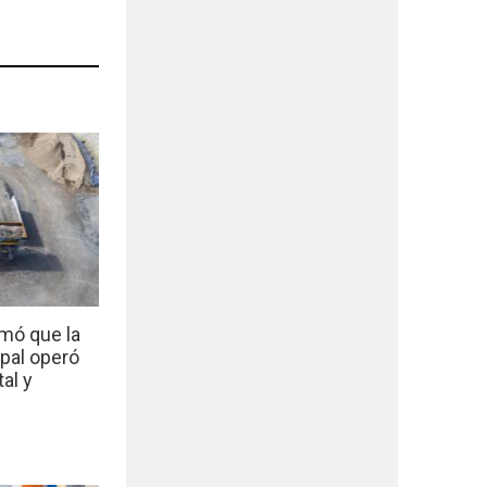
mó que la
ipal operó
al y