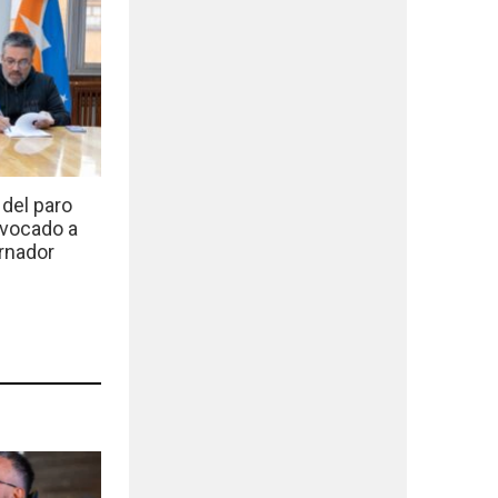
del paro
nvocado a
rnador