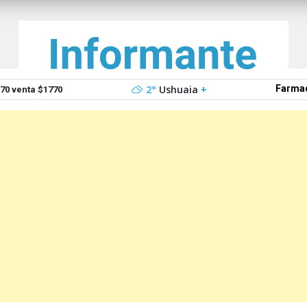
2°
Ushuaia
+
Farmac
0 venta $1770