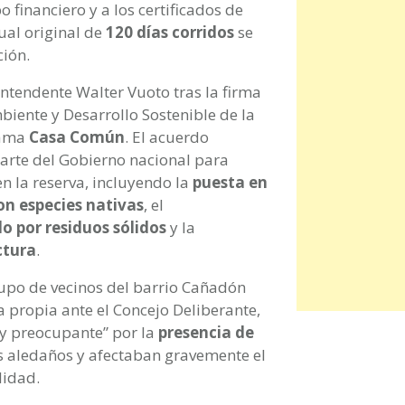
o financiero y a los certificados de
ual original de
120 días corridos
se
ión.
ntendente Walter Vuoto tras la firma
biente y Desarrollo Sostenible de la
rama
Casa Común
. El acuerdo
arte del Gobierno nacional para
n la reserva, incluyendo la
puesta en
on especies nativas
, el
 por residuos sólidos
y la
ctura
.
grupo de vecinos del barrio Cañadón
a propia ante el Concejo Deliberante,
y preocupante” por la
presencia de
 aledaños y afectaban gravemente el
lidad.