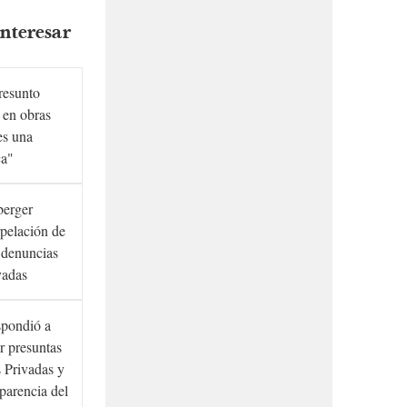
nteresar
presunto
 en obras
es una
ca"
berger
rpelación de
s denuncias
vadas
spondió a
r presuntas
 Privadas y
sparencia del