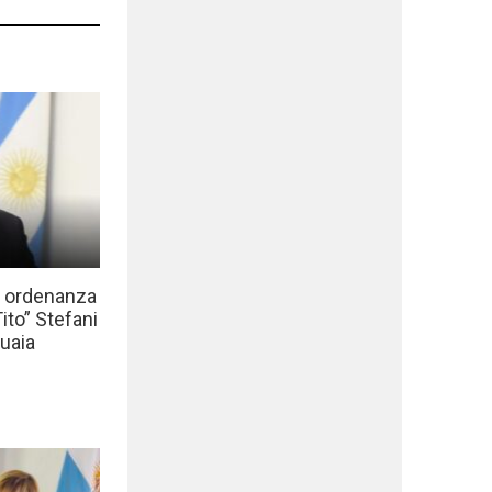
a ordenanza
to” Stefani
uaia