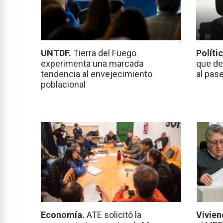
UNTDF.
Tierra del Fuego
Políti
experimenta una marcada
que de
tendencia al envejecimiento
al pas
poblacional
Economía.
ATE solicitó la
Vivien