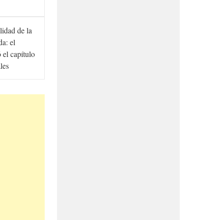
lidad de la
a: el
ó el capítulo
ales