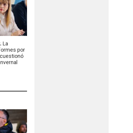
r.
La
nformes por
 cuestionó
invernal