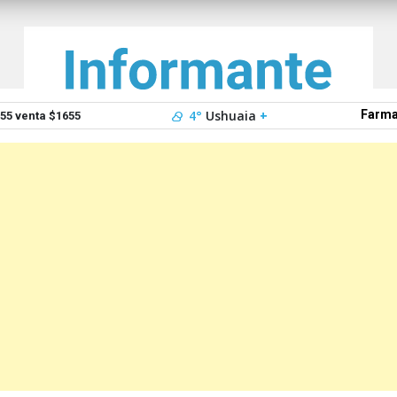
4°
Ushuaia
+
Farma
5 venta $1655