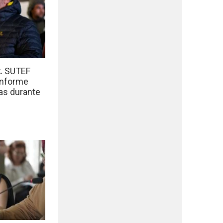
r.
SUTEF
informe
das durante