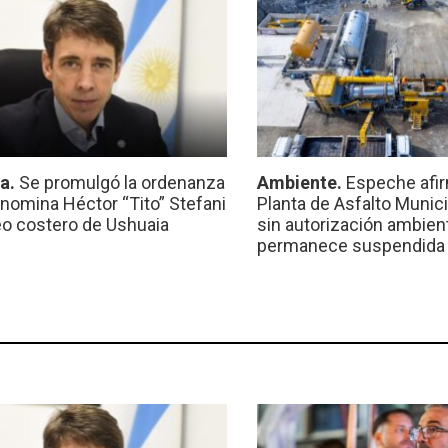
ca.
Se promulgó la ordenanza
Ambiente.
Espeche afir
nomina Héctor “Tito” Stefani
Planta de Asfalto Munic
eo costero de Ushuaia
sin autorización ambient
permanece suspendida