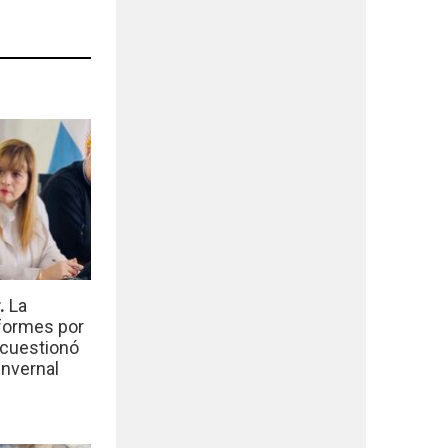
r.
La
nformes por
 cuestionó
invernal