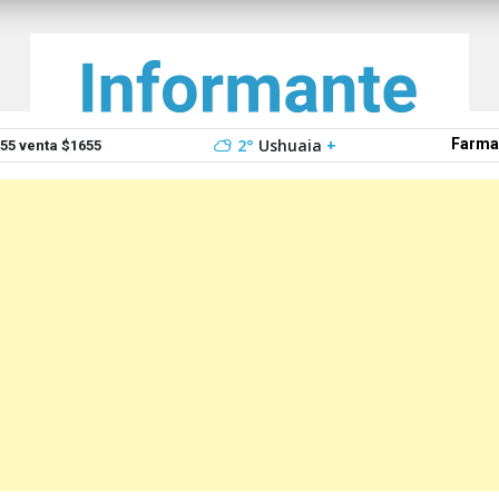
2°
Ushuaia
+
Farma
5 venta $1655