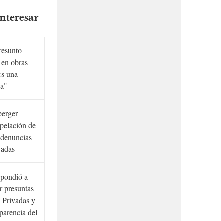
nteresar
presunto
 en obras
es una
ca"
berger
rpelación de
s denuncias
vadas
spondió a
r presuntas
 Privadas y
sparencia del