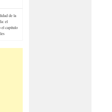
lidad de la
a: el
ó el capítulo
ales