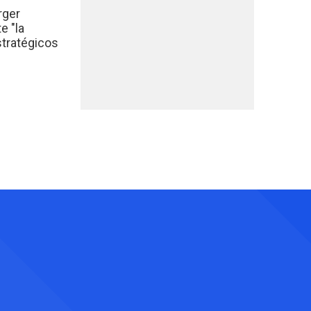
rger
e "la
stratégicos