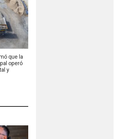
mó que la
ipal operó
al y