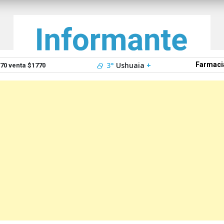
3°
Ushuaia
+
Farmaci
0 venta $1770