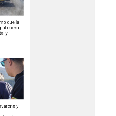
mó que la
ipal operó
al y
avarone y