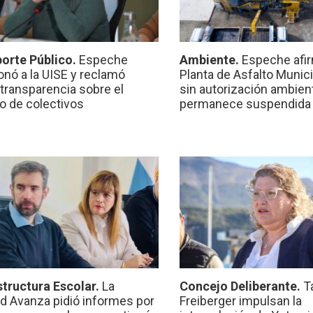
orte Público.
Espeche
Ambiente.
Espeche afir
onó a la UISE y reclamó
Planta de Asfalto Munic
transparencia sobre el
sin autorización ambient
io de colectivos
permanece suspendida
structura Escolar.
La
Concejo Deliberante.
T
ad Avanza pidió informes por
Freiberger impulsan la