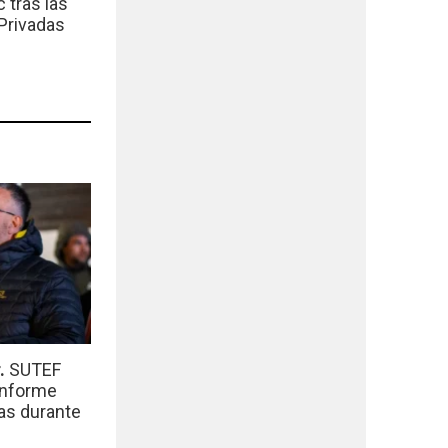
 tras las
Privadas
r.
SUTEF
informe
das durante