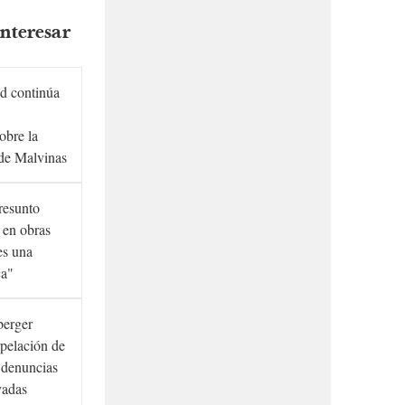
nteresar
d continúa
obre la
de Malvinas
presunto
 en obras
es una
ca"
berger
rpelación de
s denuncias
vadas