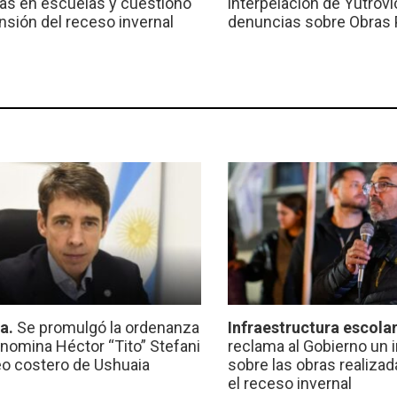
ras en escuelas y cuestionó
interpelación de Yutrovic
ensión del receso invernal
denuncias sobre Obras 
ca.
Se promulgó la ordenanza
Infraestructura escola
nomina Héctor “Tito” Stefani
reclama al Gobierno un 
eo costero de Ushuaia
sobre las obras realiza
el receso invernal