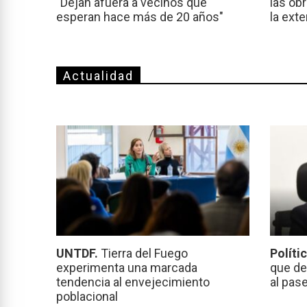
"Dejan afuera a vecinos que
las ob
esperan hace más de 20 años"
la ext
Actualidad
UNTDF.
Tierra del Fuego
Políti
experimenta una marcada
que de
tendencia al envejecimiento
al pas
poblacional