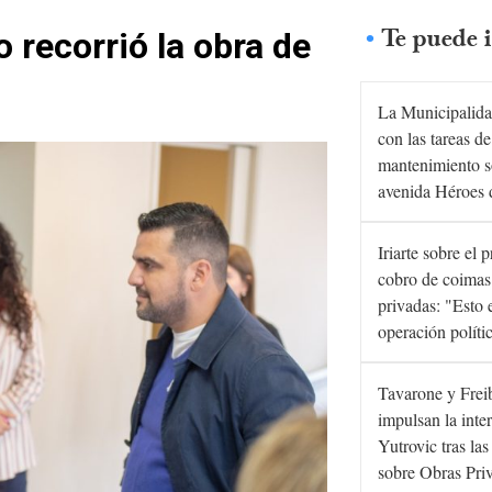
Te puede i
o recorrió la obra de
La Municipalida
con las tareas de
mantenimiento s
avenida Héroes 
Iriarte sobre el 
cobro de coimas
privadas: "Esto 
operación políti
Tavarone y Frei
impulsan la inte
Yutrovic tras la
sobre Obras Pri