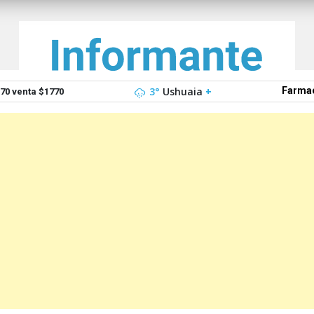
3°
Ushuaia
+
Farmac
0 venta $1770