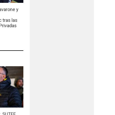
avarone y
 tras las
Privadas
r.
SUTEF