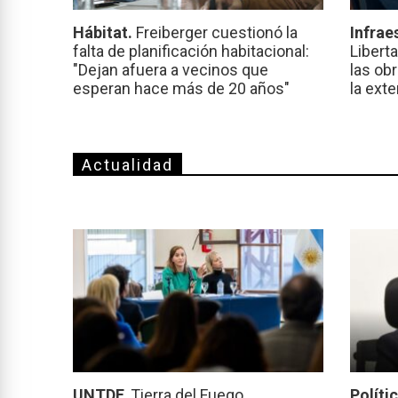
Hábitat.
Freiberger cuestionó la
Infrae
falta de planificación habitacional:
Libert
"Dejan afuera a vecinos que
las ob
esperan hace más de 20 años"
la ext
Actualidad
UNTDF.
Tierra del Fuego
Políti