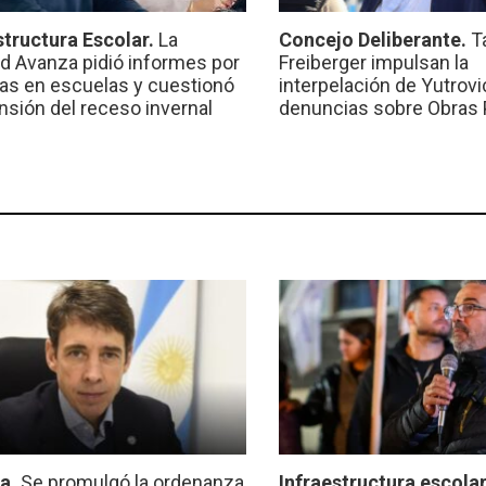
structura Escolar.
La
Concejo Deliberante.
T
ad Avanza pidió informes por
Freiberger impulsan la
ras en escuelas y cuestionó
interpelación de Yutrovic
ensión del receso invernal
denuncias sobre Obras 
ca.
Se promulgó la ordenanza
Infraestructura escola