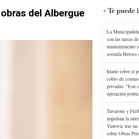
Te puede i
s obras del Albergue
La Municipalida
con las tareas de
mantenimiento s
avenida Héroes 
Iriarte sobre el 
cobro de coimas
privadas: "Esto 
operación políti
Tavarone y Frei
impulsan la inte
Yutrovic tras la
sobre Obras Pri