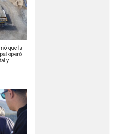
mó que la
ipal operó
al y