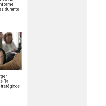
informe
das durante
rger
e "la
stratégicos