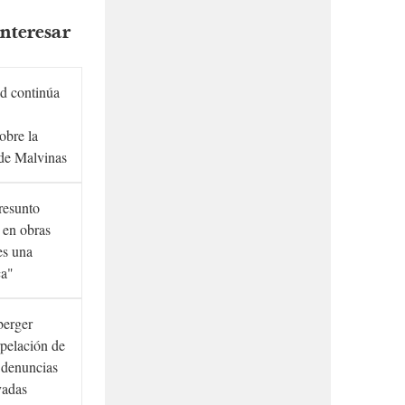
nteresar
d continúa
obre la
de Malvinas
presunto
 en obras
es una
ca"
berger
rpelación de
s denuncias
vadas