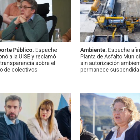
orte Público.
Espeche
Ambiente.
Espeche afir
onó a la UISE y reclamó
Planta de Asfalto Munic
transparencia sobre el
sin autorización ambient
io de colectivos
permanece suspendida