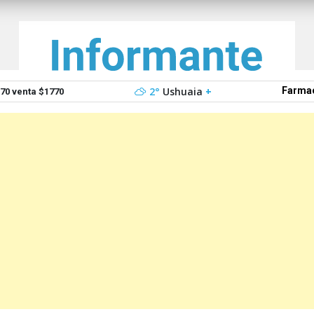
2°
Ushuaia
+
Farmac
0 venta $1770