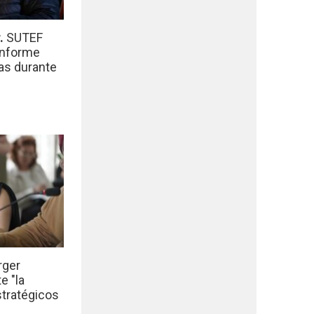
r.
SUTEF
informe
das durante
rger
e "la
stratégicos