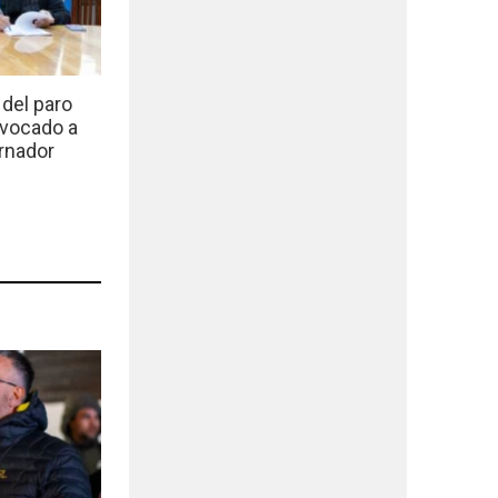
del paro
nvocado a
rnador