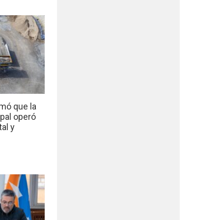
mó que la
ipal operó
al y