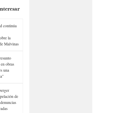
nteresar
d continúa
obre la
de Malvinas
presunto
 en obras
es una
ca"
berger
rpelación de
s denuncias
vadas