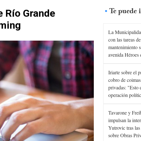
Te puede i
e Río Grande
aming
La Municipalida
con las tareas de
mantenimiento s
avenida Héroes 
Iriarte sobre el 
cobro de coimas
privadas: "Esto 
operación políti
Tavarone y Frei
impulsan la inte
Yutrovic tras la
sobre Obras Pri