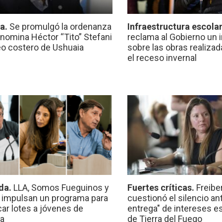
ca.
Se promulgó la ordenanza
Infraestructura escola
nomina Héctor “Tito” Stefani
reclama al Gobierno un 
eo costero de Ushuaia
sobre las obras realiza
el receso invernal
da.
LLA, Somos Fueguinos y
Fuertes críticas.
Freibe
 impulsan un programa para
cuestionó el silencio ant
car lotes a jóvenes de
entrega" de intereses e
a
de Tierra del Fuego