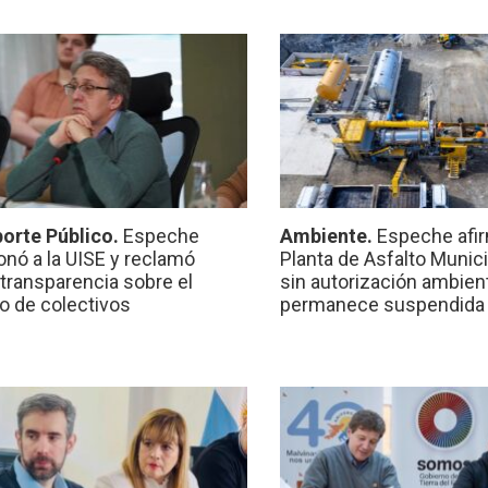
orte Público.
Espeche
Ambiente.
Espeche afir
onó a la UISE y reclamó
Planta de Asfalto Munic
transparencia sobre el
sin autorización ambient
io de colectivos
permanece suspendida