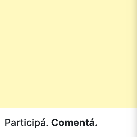
Participá.
Comentá.