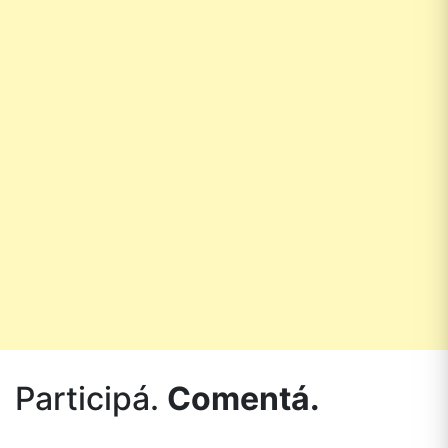
Participá.
Comentá.