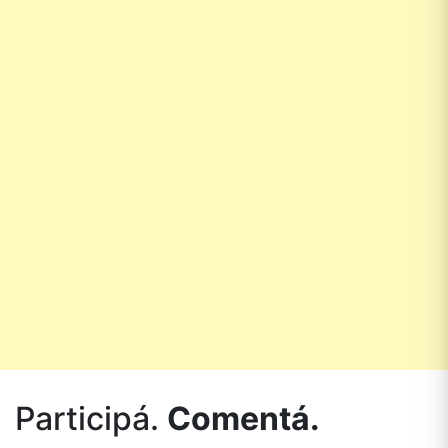
Participá.
Comentá.