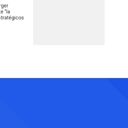
rger
e "la
stratégicos