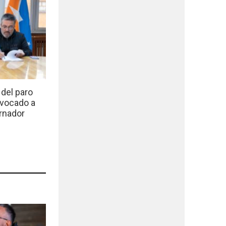
del paro
nvocado a
rnador