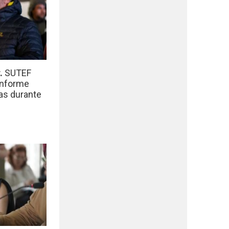
r.
SUTEF
informe
das durante