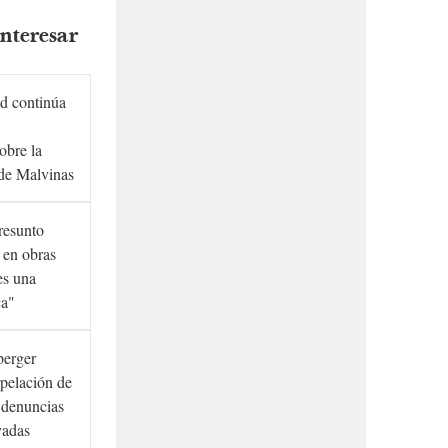
nteresar
d continúa
obre la
de Malvinas
presunto
 en obras
es una
ca"
berger
rpelación de
s denuncias
vadas