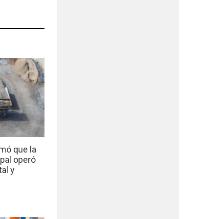
mó que la
ipal operó
al y