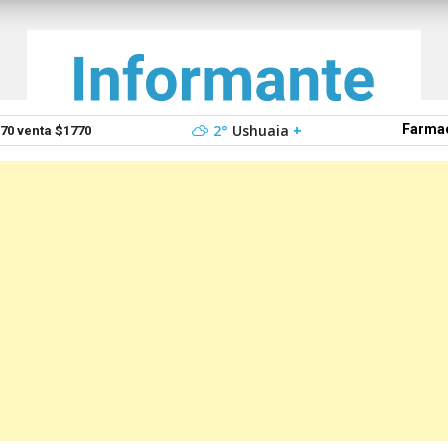
2°
Ushuaia
+
Farmac
0 venta $1770