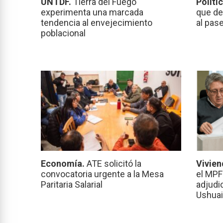
UNTDF.
Tierra del Fuego
Políti
experimenta una marcada
que de
tendencia al envejecimiento
al pas
poblacional
Economía.
ATE solicitó la
Vivien
convocatoria urgente a la Mesa
el MPF
Paritaria Salarial
adjudi
Ushuai