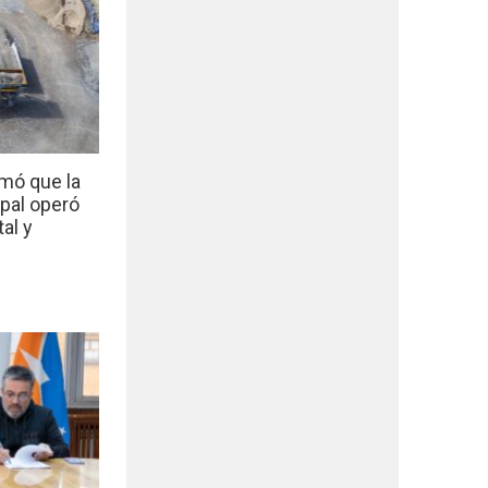
mó que la
ipal operó
al y