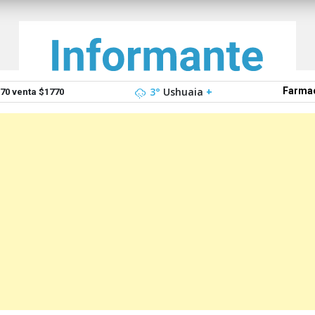
3°
Ushuaia
+
Farmac
0 venta $1770