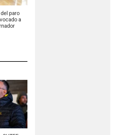
del paro
nvocado a
rnador