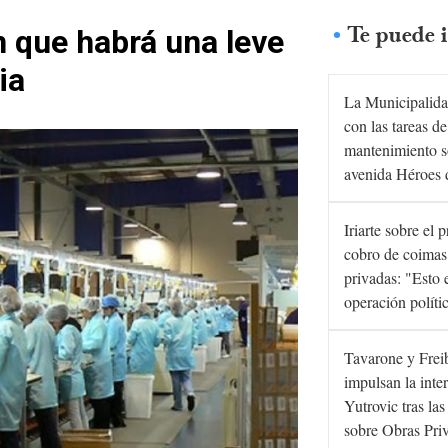
Te puede i
 que habrá una leve
ia
La Municipalida
con las tareas de
mantenimiento s
avenida Héroes 
Iriarte sobre el 
cobro de coimas
privadas: "Esto 
operación políti
Tavarone y Frei
impulsan la inte
Yutrovic tras la
sobre Obras Pri