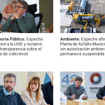
orte Público.
Espeche
Ambiente.
Espeche afir
onó a la UISE y reclamó
Planta de Asfalto Munic
transparencia sobre el
sin autorización ambient
io de colectivos
permanece suspendida