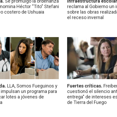
ca.
Se promulgó la ordenanza
Infraestructura escola
nomina Héctor “Tito” Stefani
reclama al Gobierno un 
eo costero de Ushuaia
sobre las obras realiza
el receso invernal
da.
LLA, Somos Fueguinos y
Fuertes críticas.
Freibe
 impulsan un programa para
cuestionó el silencio ant
car lotes a jóvenes de
entrega" de intereses e
a
de Tierra del Fuego