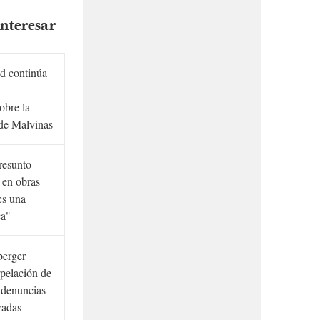
nteresar
d continúa
obre la
de Malvinas
presunto
 en obras
es una
ca"
berger
rpelación de
s denuncias
vadas