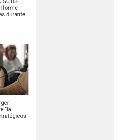
r.
SUTEF
informe
das durante
rger
e "la
stratégicos