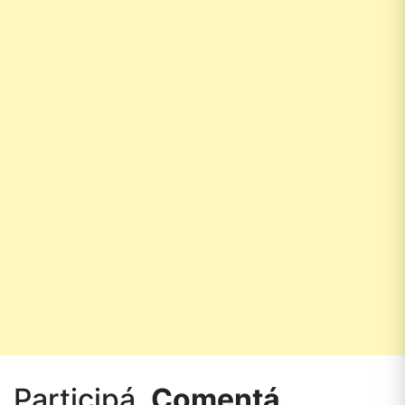
Participá.
Comentá.