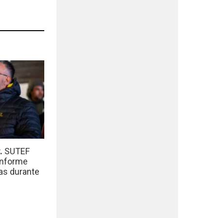
r.
SUTEF
informe
das durante