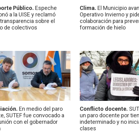
orte Público.
Espeche
Clima.
El Municipio ava
onó a la UISE y reclamó
Operativo Invierno y pid
transparencia sobre el
colaboración para preven
io de colectivos
formación de hielo
iación.
En medio del paro
Conflicto docente.
SUT
e, SUTEF fue convocado a
un paro docente por ti
unión con el gobernador
indeterminado y no inici
a
clases