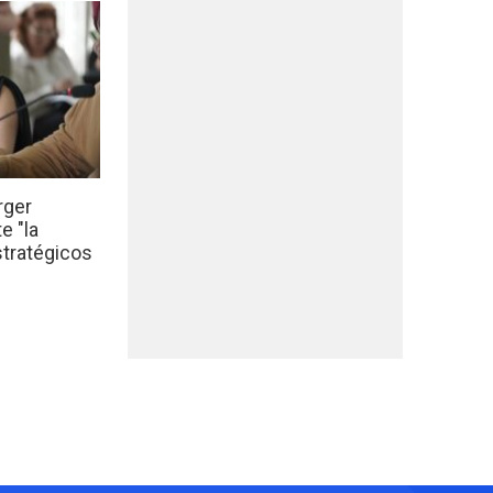
rger
e "la
stratégicos