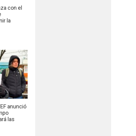
nza con el
e
ir la
EF anunció
empo
ará las