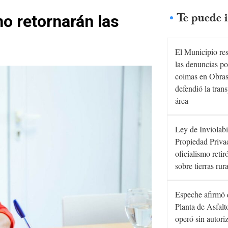
Te puede i
o retornarán las
El Municipio re
las denuncias po
coimas en Obras
defendió la tran
área
Ley de Inviolabi
Propiedad Privad
oficialismo retir
sobre tierras rur
Espeche afirmó 
Planta de Asfal
operó sin autori