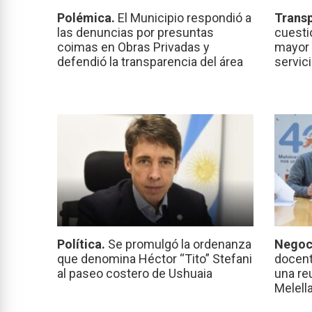
Polémica.
El Municipio respondió a
Transp
las denuncias por presuntas
cuesti
coimas en Obras Privadas y
mayor 
defendió la transparencia del área
servic
Política.
Se promulgó la ordenanza
Negoc
que denomina Héctor “Tito” Stefani
docent
al paseo costero de Ushuaia
una re
Melell