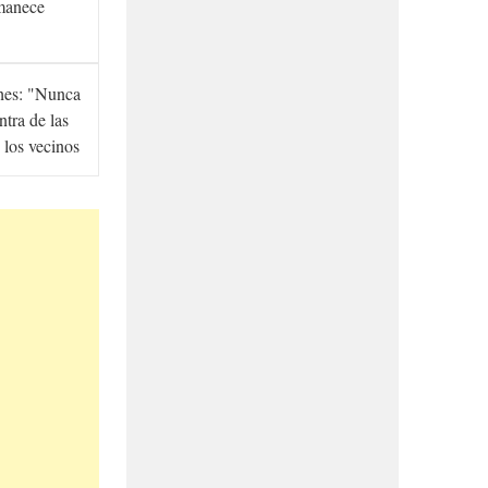
manece
hes: "Nunca
ntra de las
 los vecinos