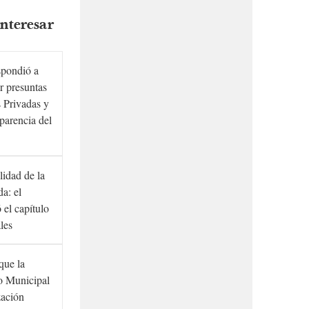
nteresar
spondió a
r presuntas
 Privadas y
sparencia del
lidad de la
a: el
ó el capítulo
ales
que la
to Municipal
zación