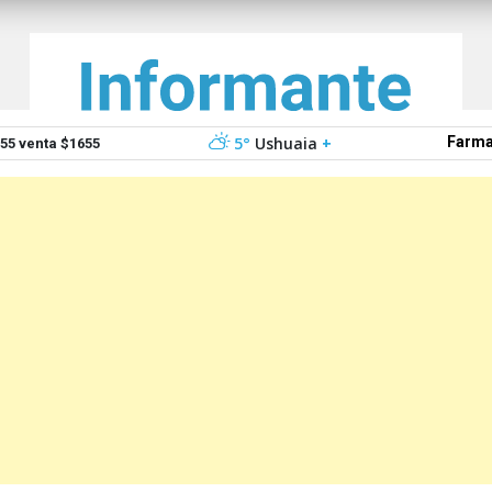
5°
Ushuaia
+
Farma
5 venta $1655