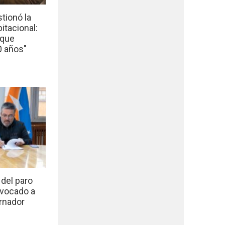
tionó la
bitacional:
 que
0 años"
del paro
nvocado a
rnador