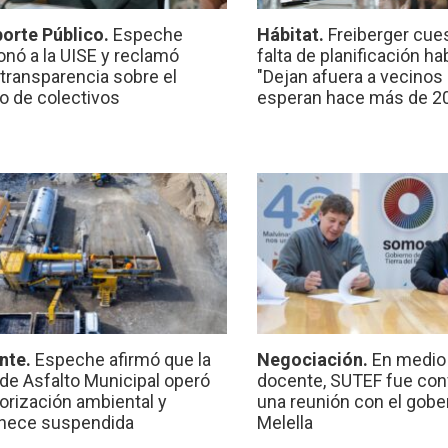
orte Público.
Espeche
Hábitat.
Freiberger cues
onó a la UISE y reclamó
falta de planificación ha
transparencia sobre el
"Dejan afuera a vecinos
io de colectivos
esperan hace más de 2
nte.
Espeche afirmó que la
Negociación.
En medio 
 de Asfalto Municipal operó
docente, SUTEF fue co
torización ambiental y
una reunión con el gobe
nece suspendida
Melella