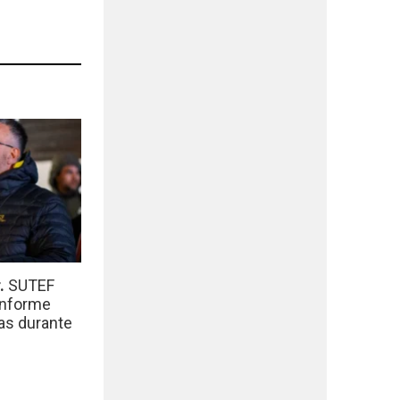
r.
SUTEF
informe
das durante