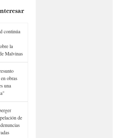
nteresar
d continúa
obre la
de Malvinas
presunto
 en obras
es una
ca"
berger
rpelación de
s denuncias
vadas