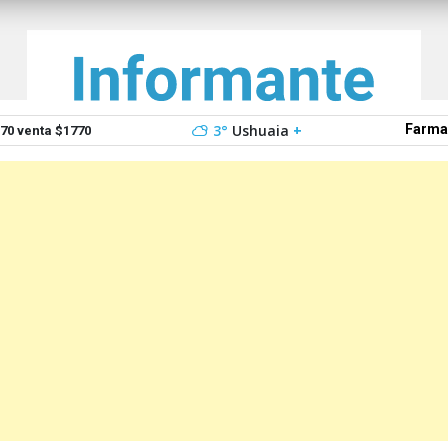
3°
Ushuaia
+
Farma
0 venta $1770