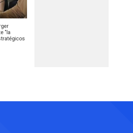
rger
e "la
stratégicos