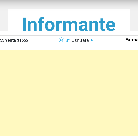
3°
Ushuaia
+
Farma
5 venta $1655