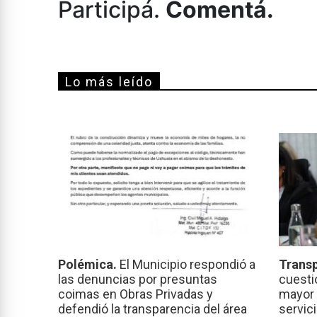
Participá.
Comentá.
Lo más leído
Polémica.
El Municipio respondió a
Transp
las denuncias por presuntas
cuesti
coimas en Obras Privadas y
mayor 
defendió la transparencia del área
servic