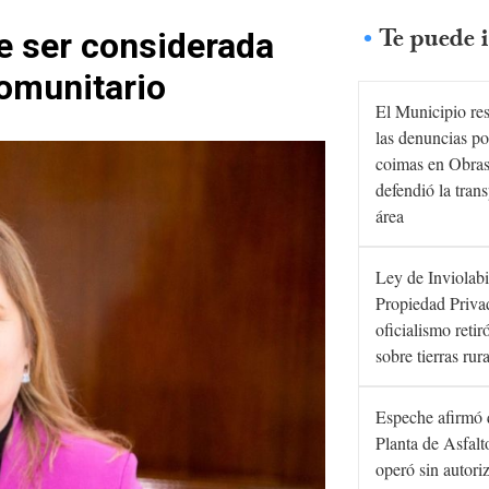
Te puede i
e ser considerada
omunitario
El Municipio re
las denuncias po
coimas en Obras
defendió la tran
área
Ley de Inviolabi
Propiedad Privad
oficialismo retir
sobre tierras rur
Espeche afirmó 
Planta de Asfal
operó sin autori