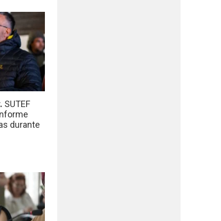
r.
SUTEF
informe
das durante