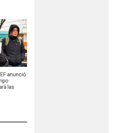
EF anunció
empo
ará las