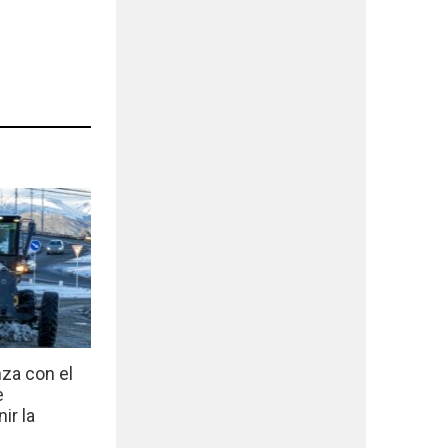
nza con el
e
ir la