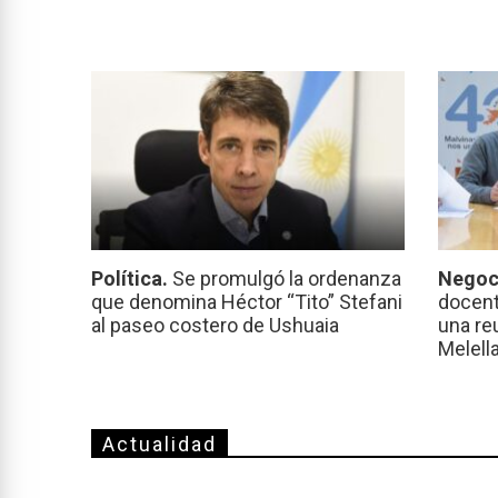
Política.
Se promulgó la ordenanza
Negoc
que denomina Héctor “Tito” Stefani
docent
al paseo costero de Ushuaia
una re
Melell
Actualidad