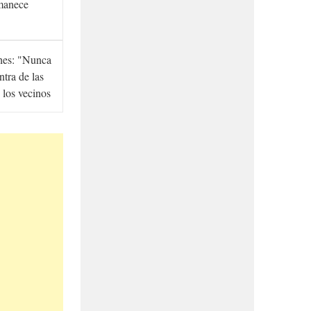
manece
hes: "Nunca
ntra de las
 los vecinos