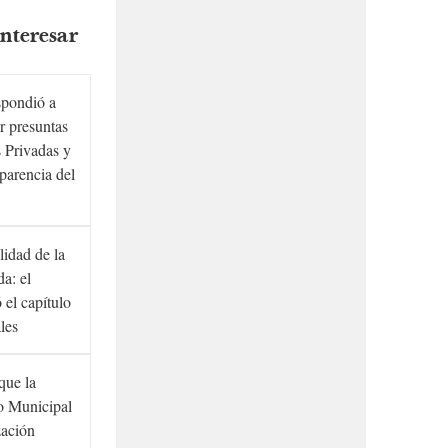
nteresar
spondió a
r presuntas
 Privadas y
sparencia del
lidad de la
a: el
ó el capítulo
ales
que la
to Municipal
zación