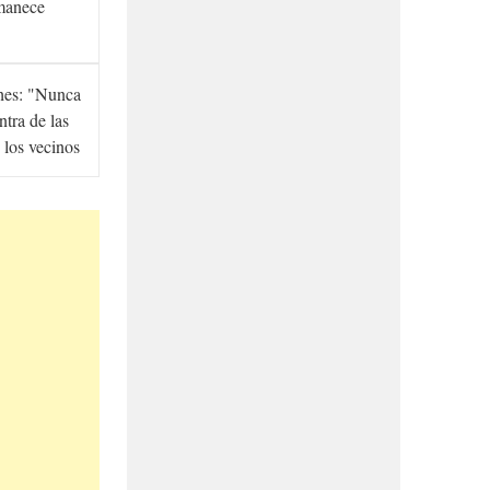
manece
hes: "Nunca
ntra de las
 los vecinos