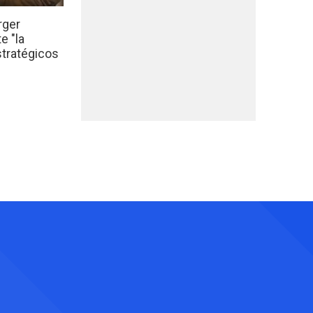
rger
e "la
stratégicos