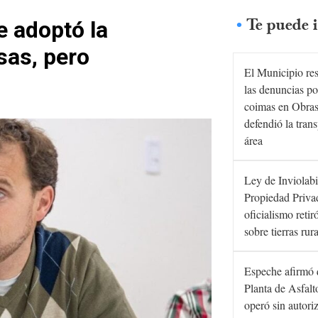
Te puede i
e adoptó la
sas, pero
El Municipio re
las denuncias po
coimas en Obras
defendió la tran
área
Ley de Inviolabi
Propiedad Privad
oficialismo retir
sobre tierras rur
Espeche afirmó 
Planta de Asfal
operó sin autori