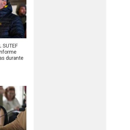
r.
SUTEF
informe
das durante