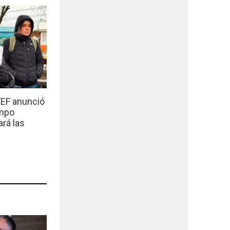
EF anunció
empo
ará las