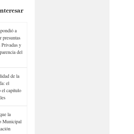
nteresar
spondió a
r presuntas
 Privadas y
sparencia del
lidad de la
a: el
ó el capítulo
ales
que la
to Municipal
zación