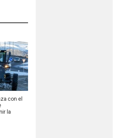
nza con el
e
ir la