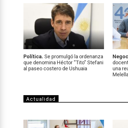
Política.
Se promulgó la ordenanza
Negoc
que denomina Héctor “Tito” Stefani
docent
al paseo costero de Ushuaia
una re
Melell
Actualidad