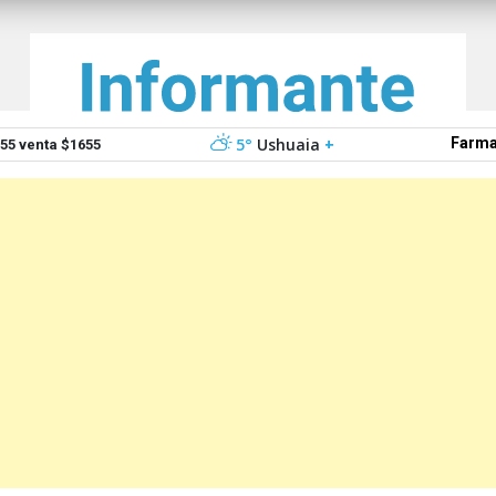
5°
Ushuaia
+
Farma
5 venta $1655