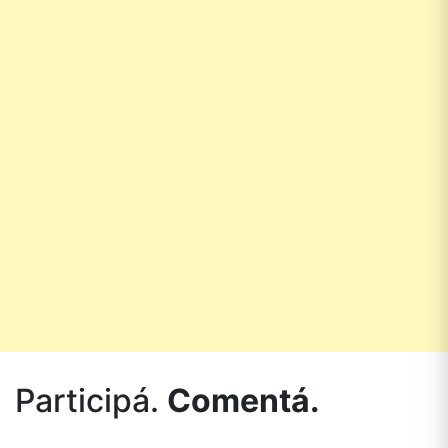
Participá.
Comentá.