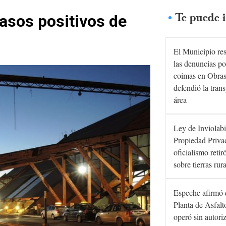
Te puede i
asos positivos de
El Municipio re
las denuncias po
coimas en Obras
defendió la tran
área
Ley de Inviolabi
Propiedad Privad
oficialismo retir
sobre tierras rur
Espeche afirmó 
Planta de Asfal
operó sin autori