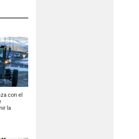
nza con el
e
ir la