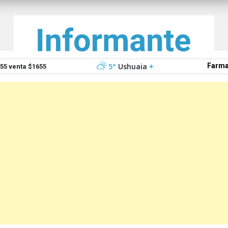
5°
Ushuaia
+
Farma
5 venta $1655