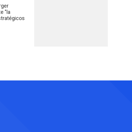
rger
e "la
stratégicos