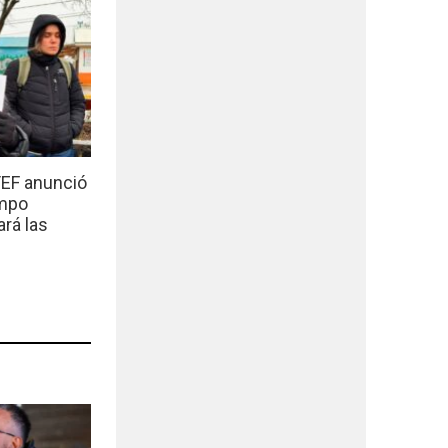
EF anunció
empo
ará las