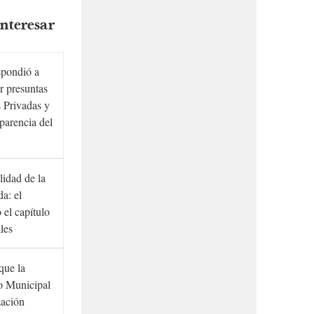
nteresar
spondió a
r presuntas
 Privadas y
sparencia del
lidad de la
a: el
ó el capítulo
ales
que la
to Municipal
zación