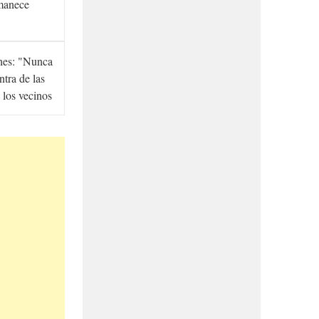
manece
hes: "Nunca
ntra de las
 los vecinos