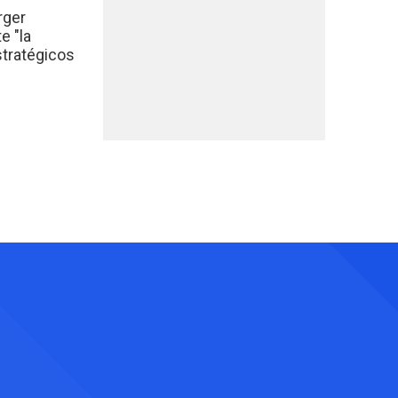
rger
e "la
stratégicos