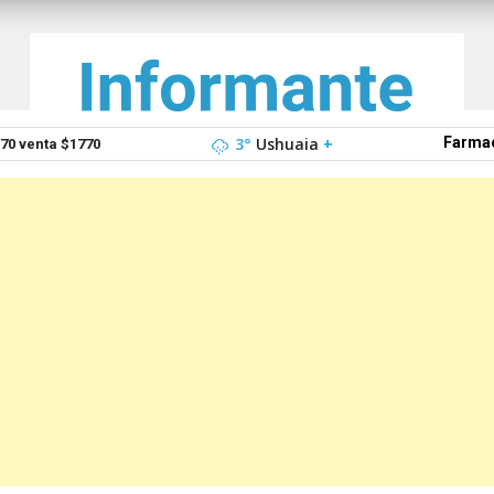
3°
Ushuaia
+
Farmac
0 venta $1770