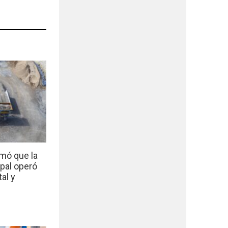
mó que la
ipal operó
al y