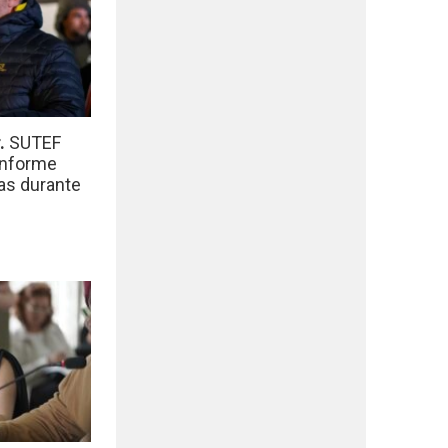
r.
SUTEF
informe
das durante