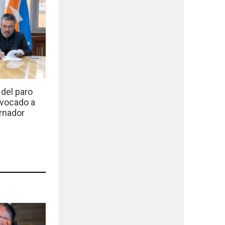
del paro
nvocado a
rnador