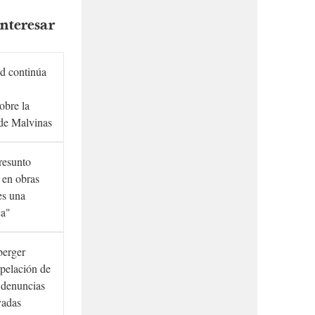
nteresar
d continúa
obre la
de Malvinas
presunto
 en obras
es una
ca"
berger
rpelación de
s denuncias
vadas