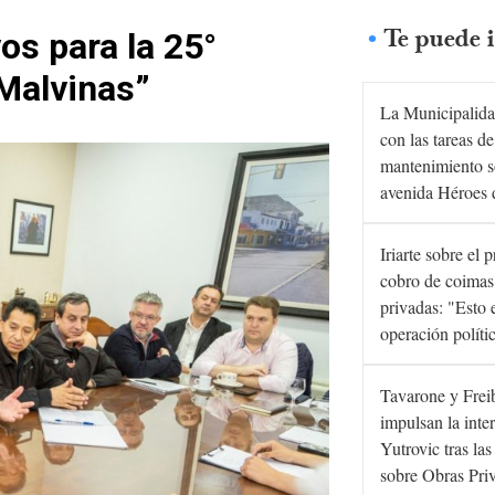
Te puede i
os para la 25°
 Malvinas”
La Municipalida
con las tareas de
mantenimiento s
avenida Héroes 
Iriarte sobre el 
cobro de coimas
privadas: "Esto 
operación políti
Tavarone y Frei
impulsan la inte
Yutrovic tras la
sobre Obras Pri