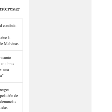
nteresar
d continúa
obre la
de Malvinas
presunto
 en obras
es una
ca"
berger
rpelación de
s denuncias
vadas