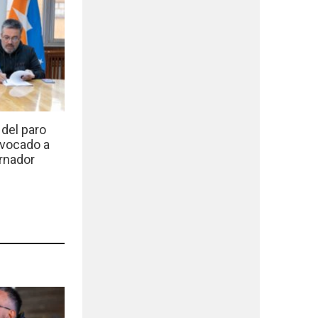
del paro
nvocado a
rnador