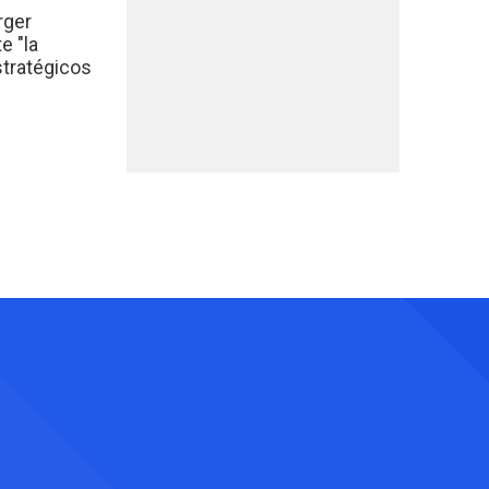
rger
e "la
stratégicos