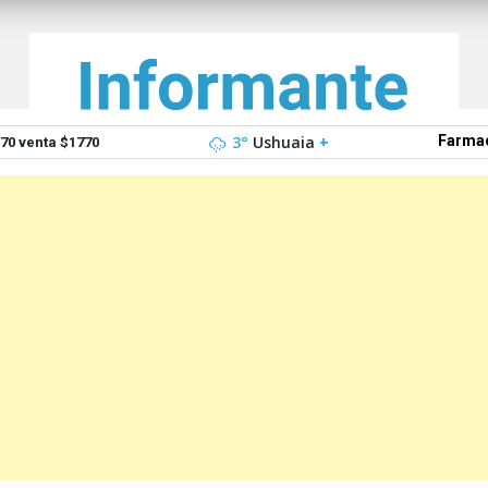
3°
Ushuaia
+
Farmac
0 venta $1770