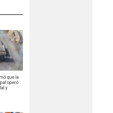
mó que la
ipal operó
al y