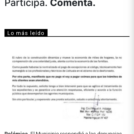
Participá.
Comentá.
Lo más leído
Polémica.
El Municipio respondió a las denuncias