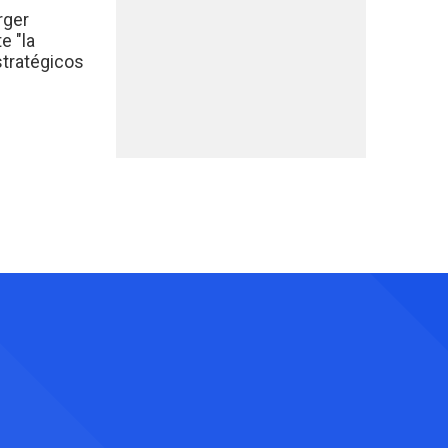
rger
e "la
stratégicos