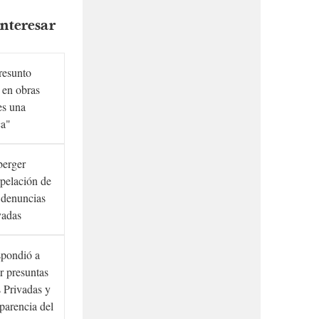
nteresar
presunto
 en obras
es una
ca"
berger
rpelación de
s denuncias
vadas
spondió a
r presuntas
 Privadas y
sparencia del