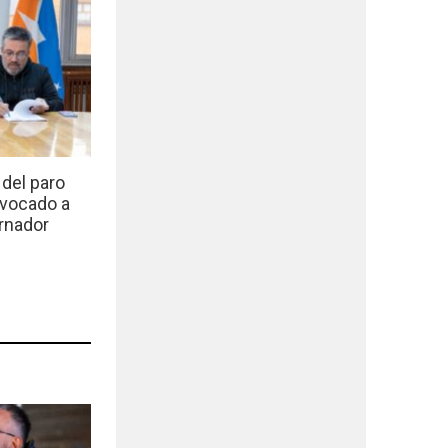
del paro
nvocado a
rnador