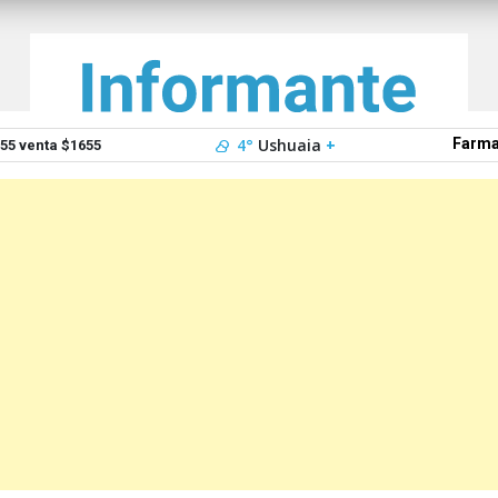
4°
Ushuaia
+
Farma
5 venta $1655