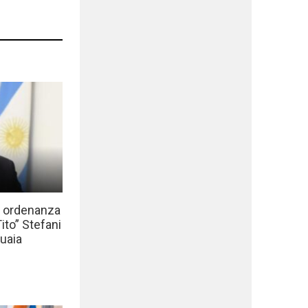
a ordenanza
to” Stefani
uaia