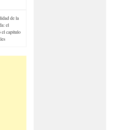
lidad de la
a: el
ó el capítulo
ales