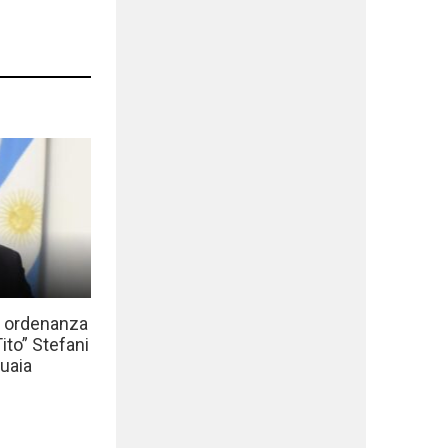
a ordenanza
to” Stefani
uaia