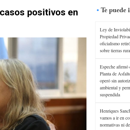
Te puede i
casos positivos en
Ley de Inviolabi
Propiedad Privad
oficialismo retir
sobre tierras rur
Espeche afirmó 
Planta de Asfal
operó sin autori
ambiental y per
suspendida
Henriques Sanc
vamos a ir en co
normativas ni de