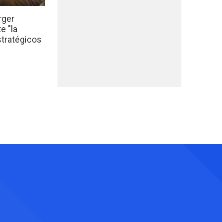
rger
e "la
stratégicos