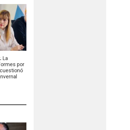
r.
La
nformes por
 cuestionó
invernal