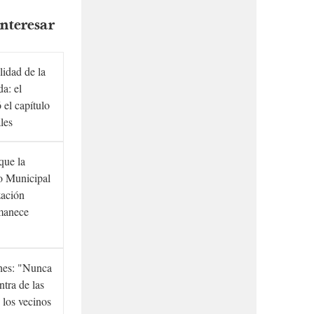
nteresar
lidad de la
a: el
ó el capítulo
ales
que la
to Municipal
zación
manece
hes: "Nunca
ntra de las
 los vecinos