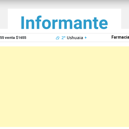
2°
Ushuaia
+
Farmacia
5 venta $1655