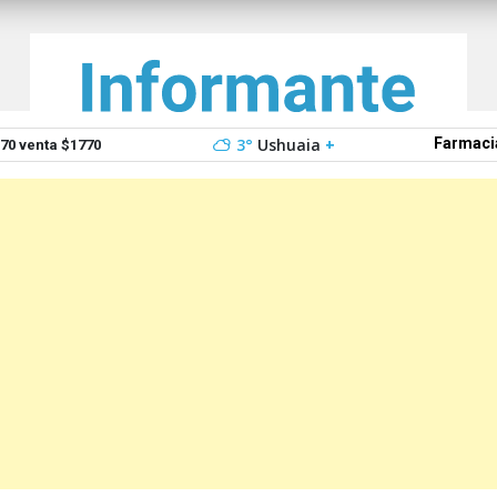
3°
Ushuaia
+
Farmaci
0 venta $1770