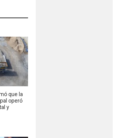
mó que la
ipal operó
al y