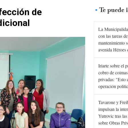
Te puede i
fección de
dicional
La Municipalida
con las tareas de
mantenimiento s
avenida Héroes 
Iriarte sobre el 
cobro de coimas
privadas: "Esto 
operación políti
Tavarone y Frei
impulsan la inte
Yutrovic tras la
sobre Obras Pri