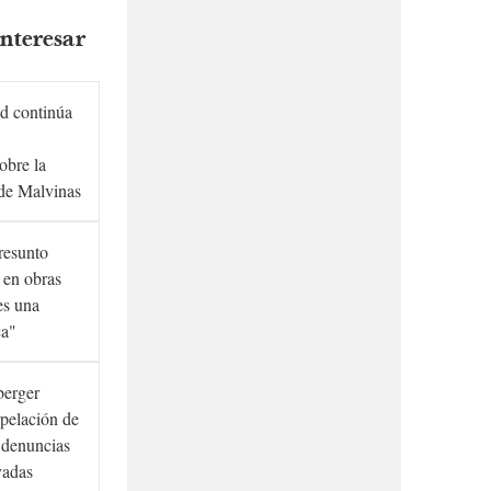
nteresar
d continúa
obre la
de Malvinas
presunto
 en obras
es una
ca"
berger
rpelación de
s denuncias
vadas