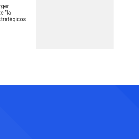
rger
e "la
stratégicos