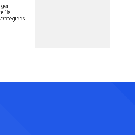
rger
e "la
stratégicos