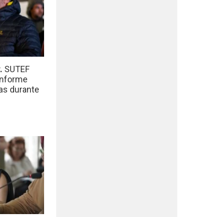
r.
SUTEF
informe
das durante