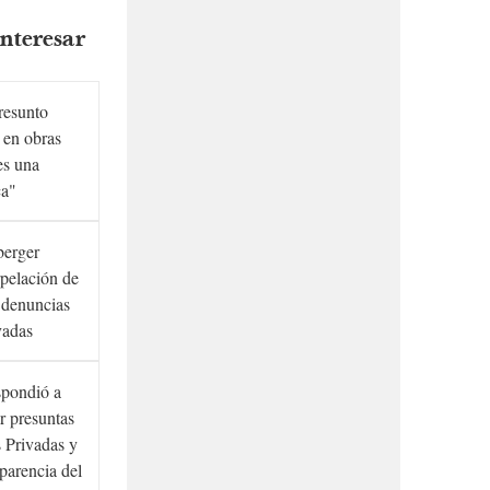
nteresar
presunto
 en obras
es una
ca"
berger
rpelación de
s denuncias
vadas
spondió a
r presuntas
 Privadas y
sparencia del