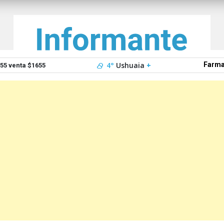
4°
Ushuaia
+
Farma
5 venta $1655