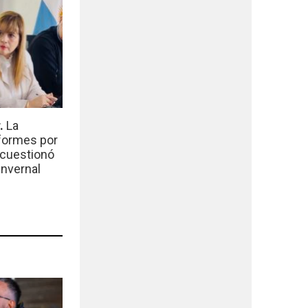
r.
La
nformes por
 cuestionó
invernal