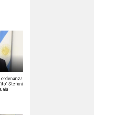
a ordenanza
to” Stefani
uaia