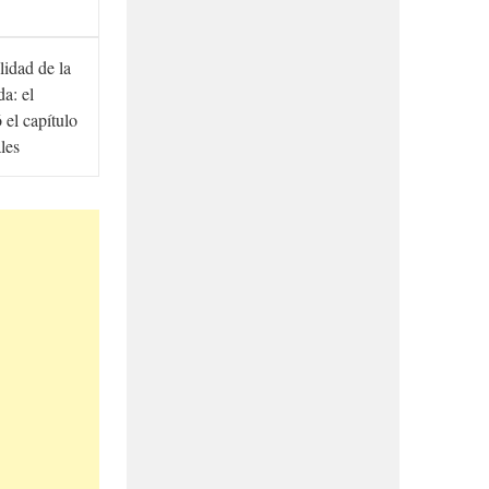
lidad de la
a: el
ó el capítulo
ales