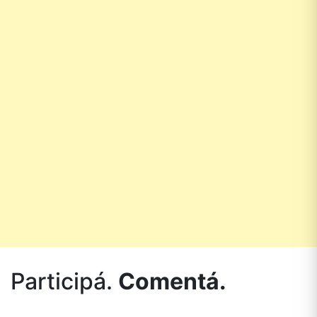
Participá.
Comentá.