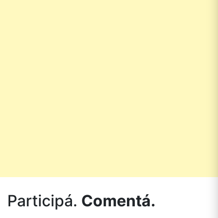
Participá.
Comentá.