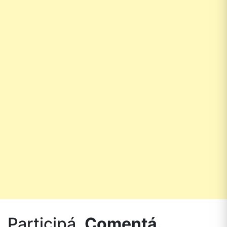
Participá.
Comentá.