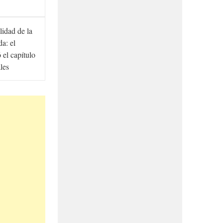
lidad de la
a: el
ó el capítulo
ales