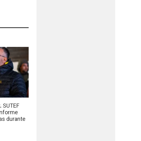
r.
SUTEF
informe
das durante