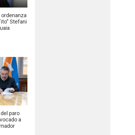
a ordenanza
to” Stefani
uaia
del paro
nvocado a
rnador