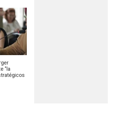
rger
e "la
stratégicos