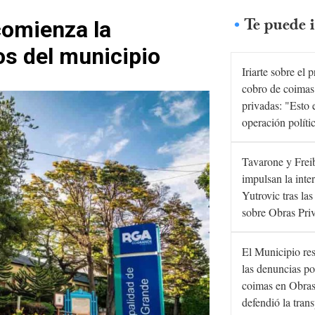
Te puede i
comienza la
os del municipio
Iriarte sobre el 
cobro de coimas
privadas: "Esto 
operación políti
Tavarone y Frei
impulsan la inte
Yutrovic tras la
sobre Obras Pri
El Municipio re
las denuncias po
coimas en Obras
defendió la tran