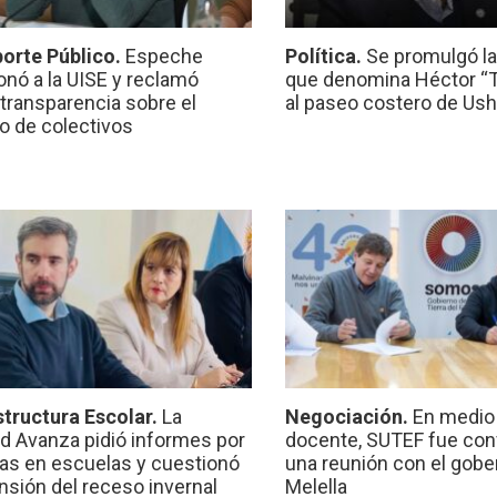
orte Público.
Espeche
Política.
Se promulgó l
onó a la UISE y reclamó
que denomina Héctor “Ti
transparencia sobre el
al paseo costero de Ush
io de colectivos
structura Escolar.
La
Negociación.
En medio 
ad Avanza pidió informes por
docente, SUTEF fue co
ras en escuelas y cuestionó
una reunión con el gobe
ensión del receso invernal
Melella