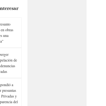
nteresar
presunto
 en obras
es una
ca"
berger
rpelación de
s denuncias
vadas
spondió a
r presuntas
 Privadas y
sparencia del