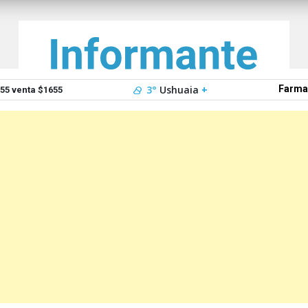
3°
Ushuaia
+
Farma
5 venta $1655