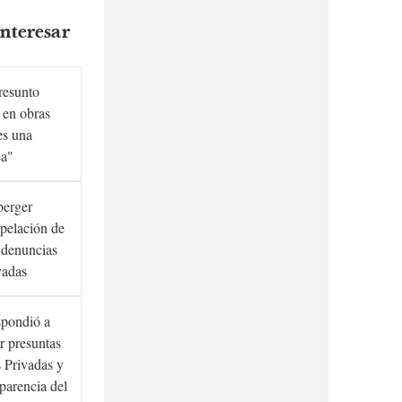
nteresar
presunto
 en obras
es una
ca"
berger
rpelación de
s denuncias
vadas
spondió a
r presuntas
 Privadas y
sparencia del