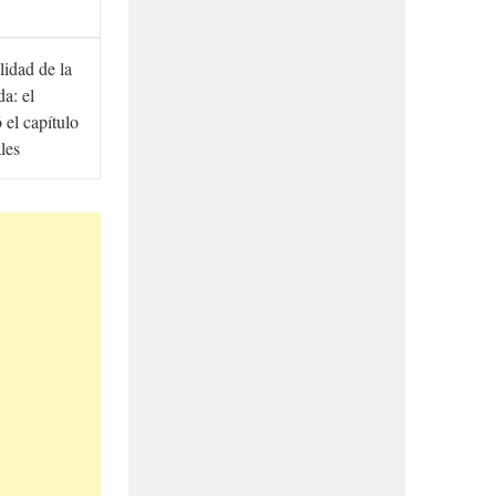
lidad de la
a: el
ó el capítulo
ales