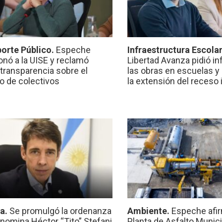
orte Público.
Espeche
Infraestructura Escola
onó a la UISE y reclamó
Libertad Avanza pidió i
transparencia sobre el
las obras en escuelas y
io de colectivos
la extensión del receso 
ca.
Se promulgó la ordenanza
Ambiente.
Espeche afir
nomina Héctor “Tito” Stefani
Planta de Asfalto Munic