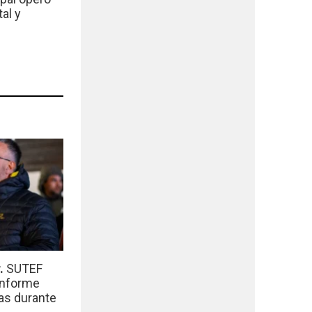
al y
r.
SUTEF
informe
das durante