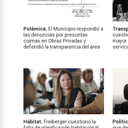
Polémica.
El Municipio respondió a
Transp
las denuncias por presuntas
cuesti
coimas en Obras Privadas y
mayor 
defendió la transparencia del área
servic
Hábitat.
Freiberger cuestionó la
Políti
falta de planificación habitacional:
que de