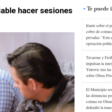
Te puede i
iable hacer sesiones
Iriarte sobre el 
cobro de coimas
privadas: "Esto 
operación políti
Tavarone y Frei
impulsan la inte
Yutrovic tras la
sobre Obras Pri
El Municipio re
las denuncias po
coimas en Obras
defendió la tran