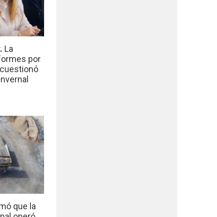
r.
La
nformes por
 cuestionó
invernal
mó que la
ipal operó