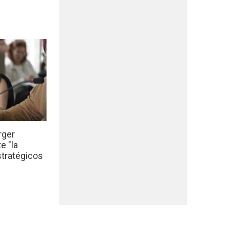
rger
e "la
stratégicos