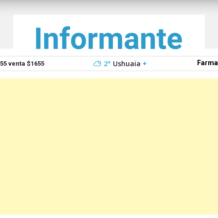
2°
Ushuaia
+
Farma
5 venta $1655