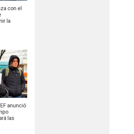
nza con el
e
ir la
EF anunció
empo
ará las