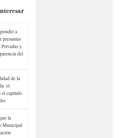
nteresar
spondió a
r presuntas
 Privadas y
sparencia del
lidad de la
a: el
ó el capítulo
ales
que la
to Municipal
zación