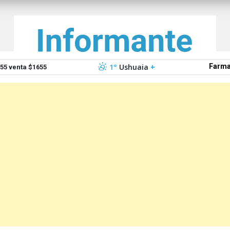
1°
Ushuaia
+
Farma
5 venta $1655