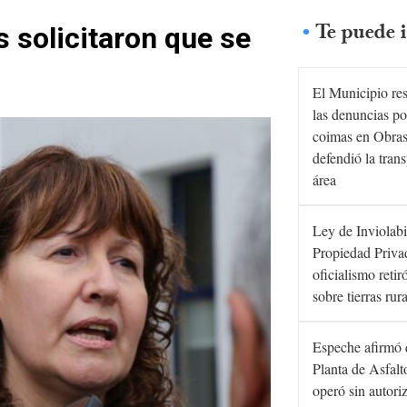
Te puede i
s solicitaron que se
El Municipio re
las denuncias po
coimas en Obras
defendió la tran
área
Ley de Inviolabi
Propiedad Privad
oficialismo retir
sobre tierras rur
Espeche afirmó 
Planta de Asfal
operó sin autori