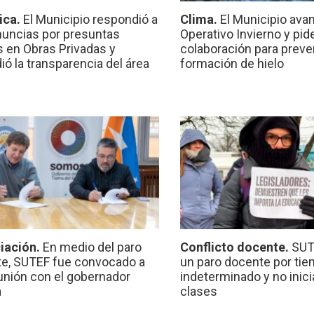
ica.
El Municipio respondió a
Clima.
El Municipio ava
nuncias por presuntas
Operativo Invierno y pid
 en Obras Privadas y
colaboración para preven
ió la transparencia del área
formación de hielo
iación.
En medio del paro
Conflicto docente.
SUT
e, SUTEF fue convocado a
un paro docente por ti
unión con el gobernador
indeterminado y no inici
a
clases