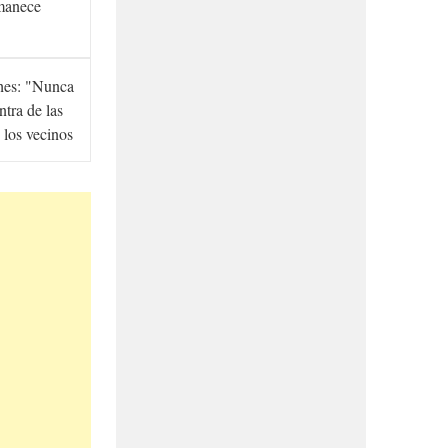
manece
hes: "Nunca
ntra de las
 los vecinos