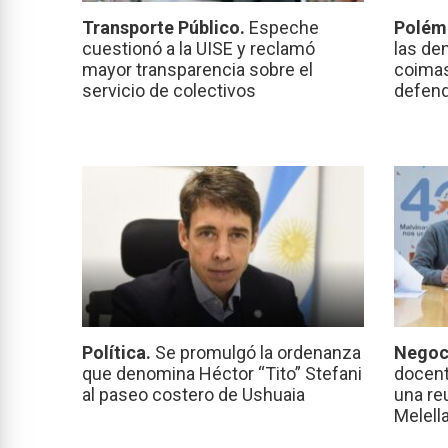
Transporte Público.
Espeche
Polém
cuestionó a la UISE y reclamó
las de
mayor transparencia sobre el
coimas
servicio de colectivos
defend
Política.
Se promulgó la ordenanza
Negoc
que denomina Héctor “Tito” Stefani
docent
al paseo costero de Ushuaia
una re
Melell