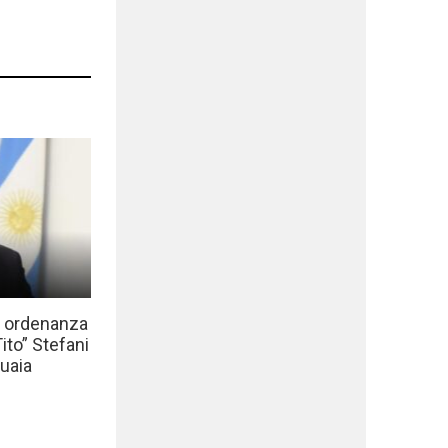
a ordenanza
to” Stefani
uaia