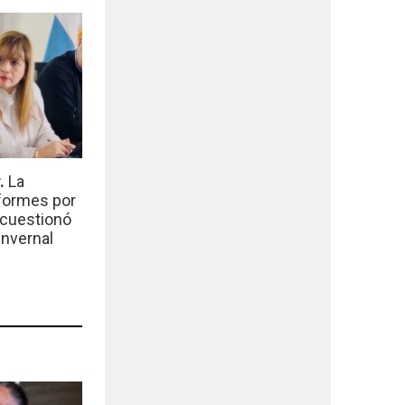
r.
La
nformes por
 cuestionó
invernal