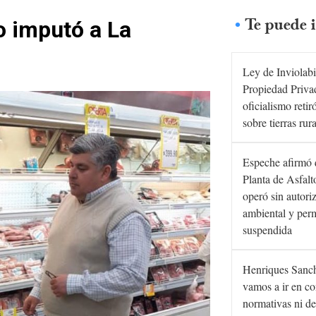
Te puede i
o imputó a La
Ley de Inviolabi
Propiedad Privad
oficialismo retir
sobre tierras rur
Espeche afirmó 
Planta de Asfal
operó sin autori
ambiental y per
suspendida
Henriques Sanc
vamos a ir en co
normativas ni de