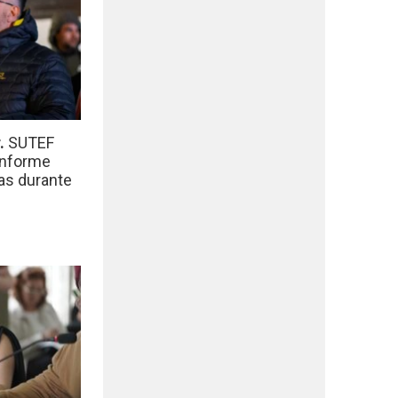
r.
SUTEF
informe
das durante