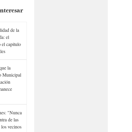
nteresar
lidad de la
a: el
ó el capítulo
ales
que la
to Municipal
zación
manece
hes: "Nunca
ntra de las
 los vecinos