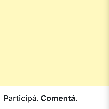
Participá.
Comentá.