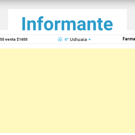
4°
Ushuaia
+
Farma
5 venta $1655