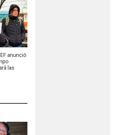
EF anunció
empo
ará las