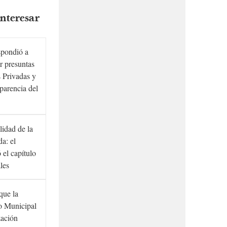
nteresar
spondió a
r presuntas
 Privadas y
sparencia del
lidad de la
a: el
ó el capítulo
ales
que la
to Municipal
zación