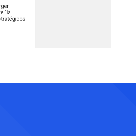
rger
e "la
stratégicos