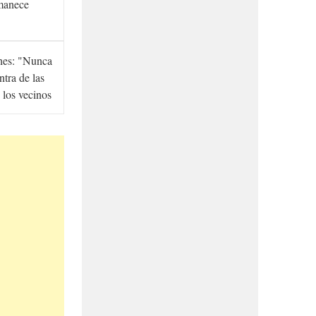
manece
hes: "Nunca
ntra de las
 los vecinos