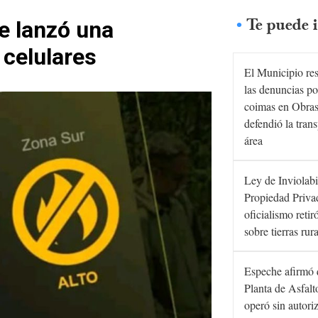
Te puede i
e lanzó una
 celulares
El Municipio re
las denuncias po
coimas en Obras
defendió la tran
área
Ley de Inviolabi
Propiedad Privad
oficialismo retir
sobre tierras rur
Espeche afirmó 
Planta de Asfal
operó sin autori