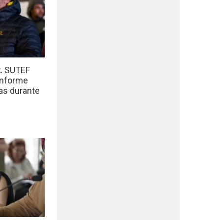
r.
SUTEF
informe
das durante