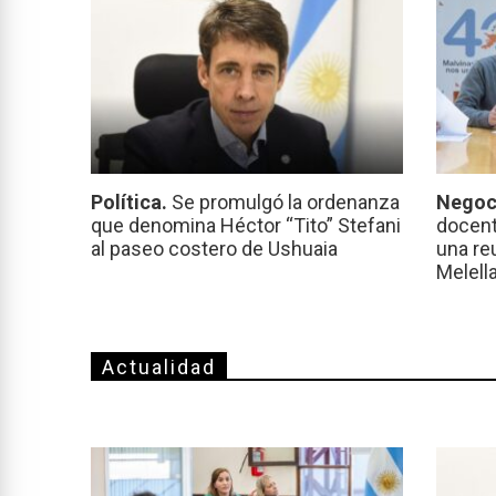
Política.
Se promulgó la ordenanza
Negoc
que denomina Héctor “Tito” Stefani
docent
al paseo costero de Ushuaia
una re
Melell
Actualidad