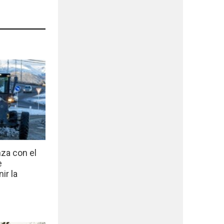
nza con el
e
ir la