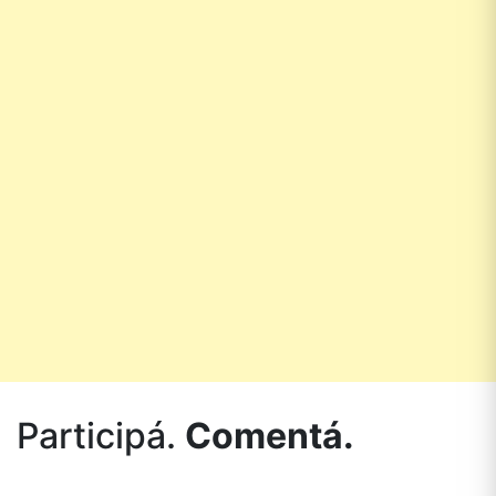
Participá.
Comentá.