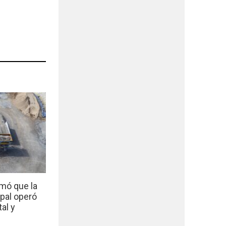
mó que la
ipal operó
al y