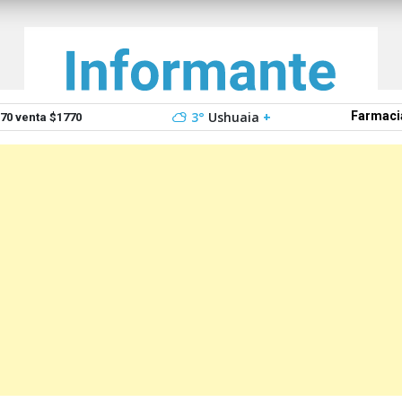
3°
Ushuaia
+
Farmaci
0 venta $1770