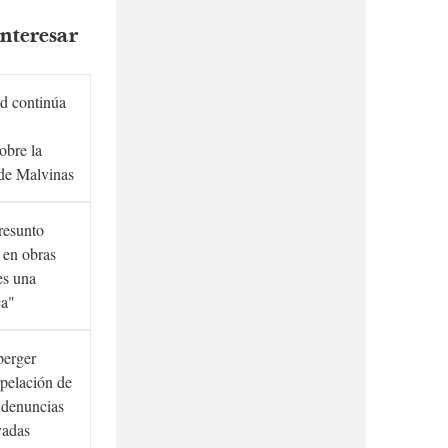
nteresar
d continúa
obre la
de Malvinas
presunto
 en obras
es una
ca"
berger
rpelación de
s denuncias
vadas