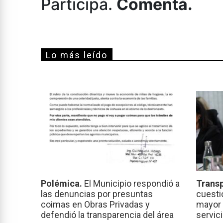
Participá.
Comentá.
Lo más leído
Polémica.
El Municipio respondió a
Transp
las denuncias por presuntas
cuesti
coimas en Obras Privadas y
mayor 
defendió la transparencia del área
servic