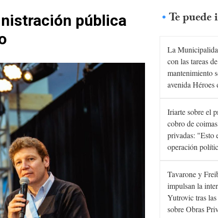
Te puede i
nistración pública
o
La Municipalida
con las tareas de
mantenimiento s
avenida Héroes 
Iriarte sobre el 
cobro de coimas
privadas: "Esto 
operación políti
Tavarone y Frei
impulsan la inte
Yutrovic tras la
sobre Obras Pri