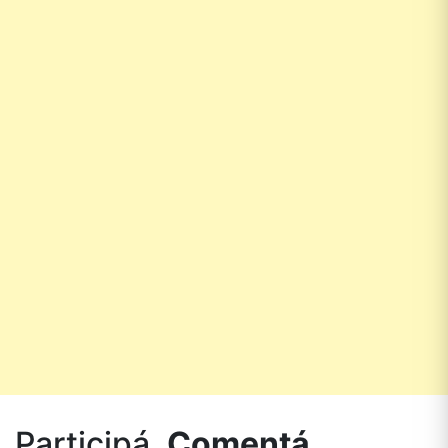
Participá.
Comentá.