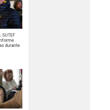
r.
SUTEF
informe
das durante