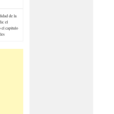
lidad de la
a: el
ó el capítulo
ales