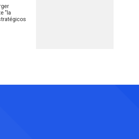
rger
e "la
stratégicos