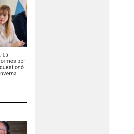
r.
La
nformes por
 cuestionó
invernal