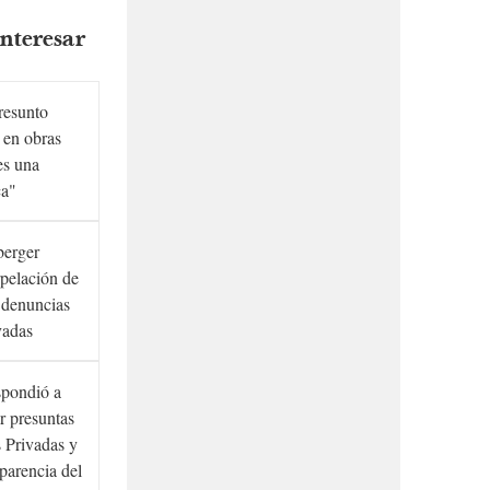
nteresar
presunto
 en obras
es una
ca"
berger
rpelación de
s denuncias
vadas
spondió a
r presuntas
 Privadas y
sparencia del