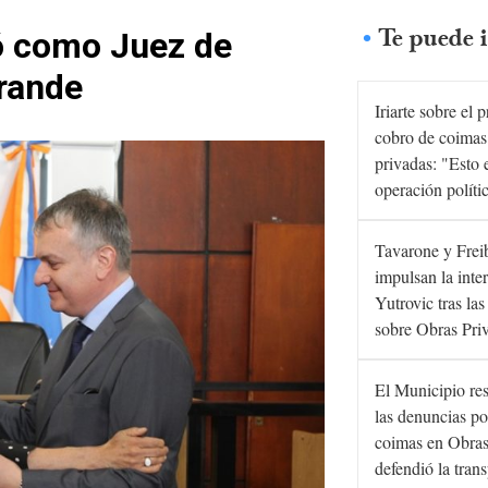
Te puede i
ó como Juez de
Grande
Iriarte sobre el 
cobro de coimas
privadas: "Esto 
operación políti
Tavarone y Frei
impulsan la inte
Yutrovic tras la
sobre Obras Pri
El Municipio re
las denuncias po
coimas en Obras
defendió la tran