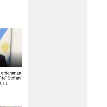
a ordenanza
to” Stefani
uaia