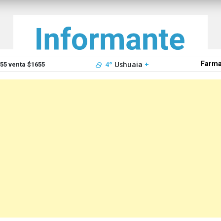
4°
Ushuaia
+
Farma
5 venta $1655