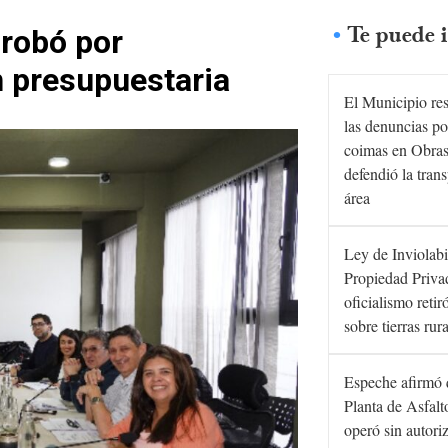
Te puede i
probó por
n presupuestaria
El Municipio re
las denuncias po
coimas en Obras
defendió la tran
área
Ley de Inviolabi
Propiedad Privad
oficialismo retir
sobre tierras rur
Espeche afirmó 
Planta de Asfal
operó sin autori