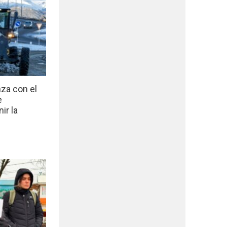
nza con el
e
ir la