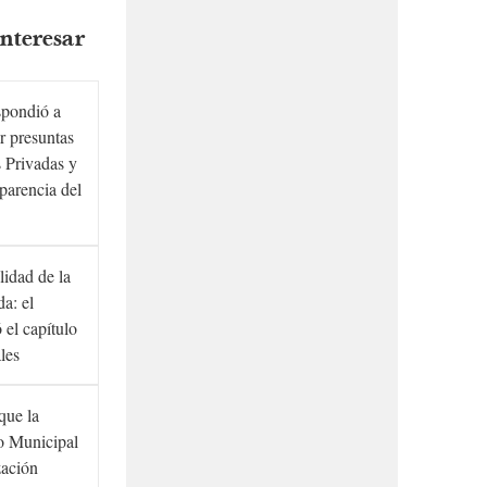
nteresar
spondió a
r presuntas
 Privadas y
sparencia del
lidad de la
a: el
ó el capítulo
ales
que la
to Municipal
zación