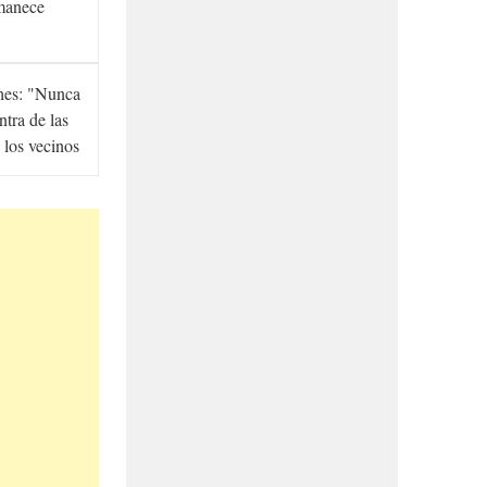
manece
hes: "Nunca
ntra de las
 los vecinos