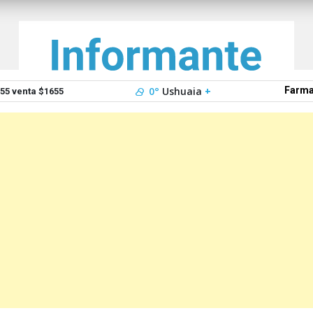
0°
Ushuaia
+
Farma
5 venta $1655