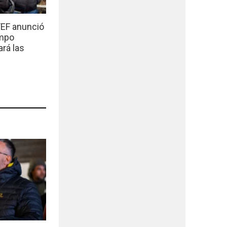
EF anunció
empo
ará las